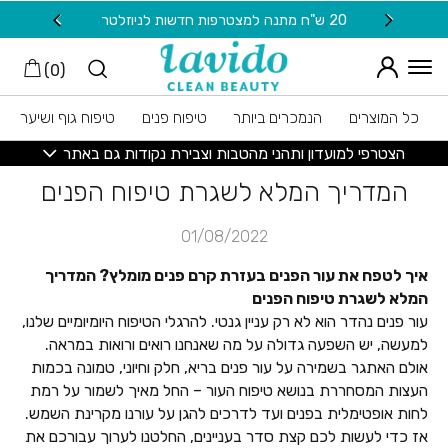
חזרה למעלה
Skip to Conten
20 ש"ח מתנה למצטרפות חדשות לניוזלטר
משלוח
)
0
(
כל המוצרים
הנמכרים ביותר
טיפוח פנים
טיפוח גוף ושיער
הצטרפי למועדון ותהני מהטבות וצבירת נקודות גם באתר
המדריך המלא לשגרת טיפוח הפנים
01/08/2022
איך לטפח את עור הפנים בעזרת קרם פנים מומלץ? המדריך
המלא לשגרת טיפוח הפנים
עור פנים נהדר הוא לא רק עניין גנטי. להרגלי הטיפוח היומיומיים שלנו,
למעשה, יש השפעה גדולה על מה שאנחנו רואים ורואות במראה.
אולם האתגר בשמירה על עור פנים בריא, חלק וחיוני, טמונה בכמות
העצות המסחררת בנושא טיפוח העור – החל מאיך לשמור על רמת
לחות אופטימלית בפנים ועד לדרכים להגן על עורנו מקרינת השמש.
אז כדי לעשות לכם קצת סדר בעניינים, החלטנו לערוך עבורכם את