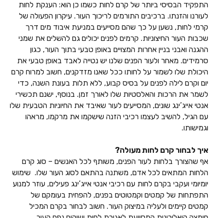
התפקיד הבסיסי ביותר של קרם לחות כשמו כן הוא: הענקת לחות
לעורנו והזנתו. ברכיבים התורמים לריכוך העור. עיקרון הפעולה של
קרמי לחות, נשען על כך שהם מסייעים במניעת איבוד מים דרך
שכבות העור החיצוניות. קרמים לפנים יכולים גם להשלים את שמני
ההגנה ואבני בניין אחרות המצויים באופן טבעי בתוך העור, כגון
סרמידים. מאחר ולעור הפנים שלנו יש נטייה לאבד באופן טבעי את
היכולת שלו לשמור על לחותו ככל שאנו מזדקנים, חשוב למרוח קרם
יום וקרם לילה לפנים על בסיס קבוע, ללא תלות בעונת השנה, כדי
לשמר את הרכות והאלסטיות שלו לאורך זמן. בנוסף, ישנם תכשירי
אנטי אייג’ינג שונים, המסייעים לעור שאיבד את החיוניות הטבעית שלו
עם הגיל, להשיב לעצמו רכיבי הזנה שישקמו את מרקמו, מראהו
וגמישותו.
איך לבחור קרם לחות מעולה?
אף שהצורך בלחות לעור הפנים, משותף לכל האנשים – סוג קרם
הלחות המתאים לכל אדם, משתנה בהתאם לסוג העור שלו. שימוש
יומיומי ועקבי בקרם לחות עם רכיבי אנטי אייג’ינג פעילים, עוזר למנוע
התפתחות של קמטים וקמטוטים בפנים, להפחית בעומקם של
קמטים קיימים ולעליה במיצוק העור. חשוב לבחור בקרם המכיל
חומצה היאלורונית המסייעת לאגירת לחות ושיקום נפח העור.