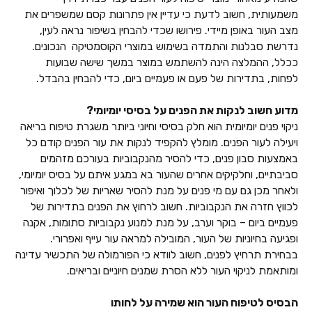
משמעותית, חשוב לדעת כי עדיין אין פתרונות קסם שמשפרים את
מצב העור באופן מיידי. פירושו שכדי להבחין בשיפור נראה לעין,
נדרשת סבלנות והתמדה בשימוש במוצרי הקוסמטיקה הנכונים.
ככלל, ההמלצה הינה להשתמש במוצר במשך שישה שבועות
לפחות, בתדירות של פעם או פעמיים ביום, כדי להבחין בהבדל.
מדוע חשוב לנקות את הפנים על בסיסי יומיומי?
ניקוי פנים יומיומית הוא חלק בסיסי וחיוני ביותר משגרת טיפוח בריאה
ויעילה לעור הפנים. מומלץ להקפיד לנקות את עור הפנים קודם כל
באמצעות סבון פנים, כדי להסיר מהנקבוביות בעורכם מזהמים
סביבתיים, וחלקיקים אחרים שהעור בא במגע איתם על בסיס יומיומי,
ולאחר מכן גם עם מי פנים על מנת להסיר שאריות של לכלוך ואיפור
לכווץ חזרה את הנקבוביות. חשוב לרחוץ את הפנים בתדירות של
פעמיים ביום – בוקר וערב, על מנת למנוע נקבוביות סתומות, אקנה
ופגיעה בחיוניות של העור, המובילה למראה עור עייף ואפרורי.
בבחירת תרחיץ לפנים, חשוב לוודא כי הפורמולה של התכשיר עדינה
ומותאמת לניקוי העור ללא הסרת שמנים חיוניים ובריאים.
הבסיס לטיפוח העור הוא שמירה על לחותו