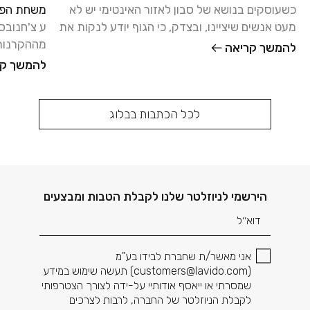
כשעוסקים בנושא של סבון לאזור האינטימי יש לא
משחת הפל
מעט אנשים שיציינו, ובצדק, כי הגוף יודע לנקות את
עצמו, ואפשר להסתפק
מההקרנות 
להמשך קריאה
והאחיות נ
להמשך קר
כשמאיה
לכל הכתבות בבלוג
דוא׳׳ל
הירשמי לניוזלטר שלנו לקבלת הטבות ומבצעים
אני מאשר/ת שחברת לבידו בע"מ
(
customers@lavido.com
) תעשה שימוש במידע
שמסרתי או ייאסף אודותיי על-ידה לצורך הצטרפותי
לקבלת הניוזלטר של החברה, לרבות לצרכים