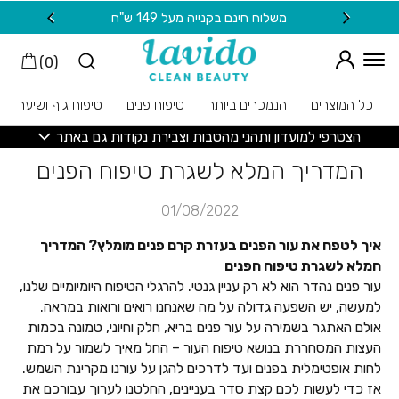
חזרה למעלה
Skip to Conten
משלוח חינם בקנייה מעל 149 ש"ח
20 ש"ח מתנה למצטרפות חדשות לניוזלטר
)
0
(
כל המוצרים
הנמכרים ביותר
טיפוח פנים
טיפוח גוף ושיער
הצטרפי למועדון ותהני מהטבות וצבירת נקודות גם באתר
המדריך המלא לשגרת טיפוח הפנים
01/08/2022
איך לטפח את עור הפנים בעזרת קרם פנים מומלץ? המדריך
המלא לשגרת טיפוח הפנים
עור פנים נהדר הוא לא רק עניין גנטי. להרגלי הטיפוח היומיומיים שלנו,
למעשה, יש השפעה גדולה על מה שאנחנו רואים ורואות במראה.
אולם האתגר בשמירה על עור פנים בריא, חלק וחיוני, טמונה בכמות
העצות המסחררת בנושא טיפוח העור – החל מאיך לשמור על רמת
לחות אופטימלית בפנים ועד לדרכים להגן על עורנו מקרינת השמש.
אז כדי לעשות לכם קצת סדר בעניינים, החלטנו לערוך עבורכם את