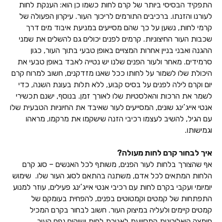
התפקיד הבסיסי ביותר של קרם לחות כשמו כן הוא: הענקת לחות
לעורנו והזנתו. ברכיבים התורמים לריכוך העור. עיקרון הפעולה של
קרמי לחות, נשען על כך שהם מסייעים במניעת איבוד מים דרך
שכבות העור החיצוניות. קרמים לפנים יכולים גם להשלים את שמני
ההגנה ואבני בניין אחרות המצויים באופן טבעי בתוך העור, כגון
סרמידים. מאחר ולעור הפנים שלנו יש נטייה לאבד באופן טבעי את
היכולת שלו לשמור על לחותו ככל שאנו מזדקנים, חשוב למרוח קרם
יום וקרם לילה לפנים על בסיס קבוע, ללא תלות בעונת השנה, כדי
לשמר את הרכות והאלסטיות שלו לאורך זמן. בנוסף, ישנם תכשירי
אנטי אייג’ינג שונים, המסייעים לעור שאיבד את החיוניות הטבעית שלו
עם הגיל, להשיב לעצמו רכיבי הזנה שישקמו את מרקמו, מראהו
וגמישותו.
איך לבחור קרם לחות מעולה?
אף שהצורך בלחות לעור הפנים, משותף לכל האנשים – סוג קרם
הלחות המתאים לכל אדם, משתנה בהתאם לסוג העור שלו. שימוש
יומיומי ועקבי בקרם לחות עם רכיבי אנטי אייג’ינג פעילים, עוזר למנוע
התפתחות של קמטים וקמטוטים בפנים, להפחית בעומקם של
קמטים קיימים ולעליה במיצוק העור. חשוב לבחור בקרם המכיל
חומצה היאלורונית המסייעת לאגירת לחות ושיקום נפח העור.