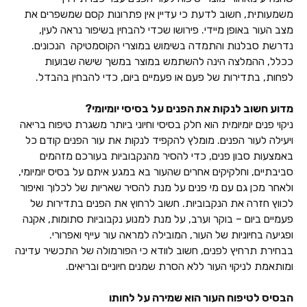
משמעותית, חשוב לדעת כי עדיין אין פתרונות קסם שמשפרים את
מצב העור באופן מיידי. פירושו שכדי להבחין בשיפור נראה לעין,
נדרשת סבלנות והתמדה בשימוש במוצרי הקוסמטיקה הנכונים.
ככלל, ההמלצה הינה להשתמש במוצר במשך שישה שבועות
לפחות, בתדירות של פעם או פעמיים ביום, כדי להבחין בהבדל.
מדוע חשוב לנקות את הפנים על בסיסי יומיומי?
ניקוי פנים יומיומית הוא חלק בסיסי וחיוני ביותר משגרת טיפוח בריאה
ויעילה לעור הפנים. מומלץ להקפיד לנקות את עור הפנים קודם כל
באמצעות סבון פנים, כדי להסיר מהנקבוביות בעורכם מזהמים
סביבתיים, וחלקיקים אחרים שהעור בא במגע איתם על בסיס יומיומי,
ולאחר מכן גם עם מי פנים על מנת להסיר שאריות של לכלוך ואיפור
לכווץ חזרה את הנקבוביות. חשוב לרחוץ את הפנים בתדירות של
פעמיים ביום – בוקר וערב, על מנת למנוע נקבוביות סתומות, אקנה
ופגיעה בחיוניות של העור, המובילה למראה עור עייף ואפרורי.
בבחירת תרחיץ לפנים, חשוב לוודא כי הפורמולה של התכשיר עדינה
ומותאמת לניקוי העור ללא הסרת שמנים חיוניים ובריאים.
הבסיס לטיפוח העור הוא שמירה על לחותו