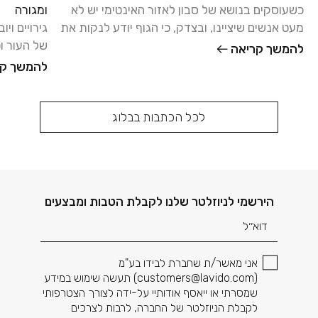
כשעוסקים בנושא של סבון לאזור האינטימי יש לא
ומגורה
מעט אנשים שיציינו, ובצדק, כי הגוף יודע לנקות את
גירויים וי
עצמו, ואפשר להסתפק
של העור ופ
להמשך קריאה
ומכאיבים ו
להמשך קר
לכל הכתבות בבלוג
דוא׳׳ל
הירשמי לניוזלטר שלנו לקבלת הטבות ומבצעים
אני מאשר/ת שחברת לבידו בע"מ
(
customers@lavido.com
) תעשה שימוש במידע
שמסרתי או ייאסף אודותיי על-ידה לצורך הצטרפותי
לקבלת הניוזלטר של החברה, לרבות לצרכים