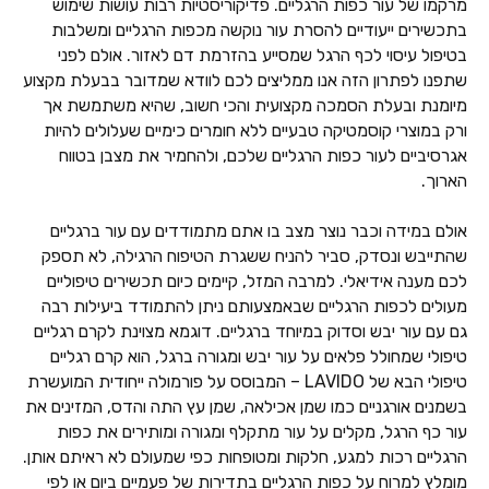
מרקמו של עור כפות הרגליים. פדיקוריסטיות רבות עושות שימוש
בתכשירים ייעודיים להסרת עור נוקשה מכפות הרגליים ומשלבות
בטיפול עיסוי לכף הרגל שמסייע בהזרמת דם לאזור. אולם לפני
שתפנו לפתרון הזה אנו ממליצים לכם לוודא שמדובר בבעלת מקצוע
מיומנת ובעלת הסמכה מקצועית והכי חשוב, שהיא משתמשת אך
ורק במוצרי קוסמטיקה טבעיים ללא חומרים כימיים שעלולים להיות
אגרסיביים לעור כפות הרגליים שלכם, ולהחמיר את מצבן בטווח
הארוך.
אולם במידה וכבר נוצר מצב בו אתם מתמודדים עם עור ברגליים
שהתייבש ונסדק, סביר להניח ששגרת הטיפוח הרגילה, לא תספק
לכם מענה אידיאלי. למרבה המזל, קיימים כיום תכשירים טיפוליים
מעולים לכפות הרגליים שבאמצעותם ניתן להתמודד ביעילות רבה
גם עם עור יבש וסדוק במיוחד ברגליים. דוגמא מצוינת לקרם רגליים
טיפולי שמחולל פלאים על עור יבש ומגורה ברגל, הוא קרם רגליים
טיפולי הבא של LAVIDO – המבוסס על פורמולה ייחודית המועשרת
בשמנים אורגניים כמו שמן אכילאה, שמן עץ התה והדס, המזינים את
עור כף הרגל, מקלים על עור מתקלף ומגורה ומותירים את כפות
הרגליים רכות למגע, חלקות ומטופחות כפי שמעולם לא ראיתם אותן.
מומלץ למרוח על כפות הרגליים בתדירות של פעמיים ביום או לפי