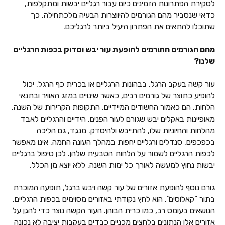
לסקירת הפתרונות הזמינים כיום עבור רגליים יבשות ומתקלפות,
כדאי שנסביר מהם הגורמים להיווצרות הבעיה מלכתחילה, כך
שתוכלו להתאים את הפתרון היעיל ביותר לרגליכם.
מהם הגורמים התורמים להופעת עור יבש וסדוק בכפות הרגליים
שלנו?
עור קשה בעקב הרגל, בבהונות הרגליים או בכרית כף הרגל, יכול
להופיע כתוצר של גורמים רבים, כאשר שינויים במזג האוויר ובתנאי
הלחות, הם כאמור החשודים המיידיים. התקופות הקרירות של השנה,
מאופיינות באקלים יבש שגורם לעור הפנים, הידיים והרגליים לאבד
מהלחות והחיוניות שלו, להתייבש ולהיסדק. מנגד, גם הליכה
בכפכפים, סנדלים ורגליים יחפות במהלך העונה החמה, אינו מאפשר
לכפות הרגליים לשמור על הלחות הטבעית שלהן. לכן טיפול ברגליים
יבשות נחוץ למעשה לאורך כל ימות השנה, ללא יוצא מן הכלל.
גורם נוסף להופעת אזורים של עור קשה ויבש ברגל, תופעה המוכרת
בתור “קאלוסים”, הוא לחץ נקודתי באזורים מסוימים בכפות הרגליים,
הנושאים בעומס רב, כמו כרית הבוהן. העור הקשה נוצר כדי להגן על
אזורים אלו הנתונים בלחצים מכניים כבדים בעקבות יציבה לא נכונה