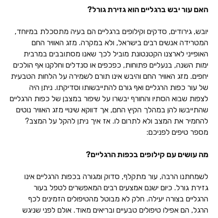
האם עור יבש ברגליים הוא גזירת גורל?
יובש, גירודים, סדקים וקילופים ברגליים הם בעיה מתסכלת במיוחד,
המטרידה אנשים רבים בישראל, ולא במקרה. מזג האוויר החם
האופייני לארצנו הקטנטונת מוביל לכך שאנו מסתובבים במרבית
ימות השנה, בנעליים פתוחות, כפכפים או סנדלים וחלקנו אף הולכים
יחפים. מזג האוויר החם והיבש אינו תורם לשמירה על הלחות הטבעית
של עור כפות הרגליים ואף גורם להתייבשותו וסדיקתו. ניתן היה
לצפות שבוא הסתיו והחורף יבשרו על שיפור במצבן של כפות הרגליים
שהתייבשו להן במהלך הקיץ החם, אך דווקא שינויי מזג האוויר נוטים
להחמיר את המצב ולא לתרום לו. אז איך ניתן להקל על המצב?
מספר טיפים לפניכם:
מה עושים עם קילופים בכפות הרגליים?
לשמחתנו הרבה, עור מתקלף, סדוק ומגורה בכפות הרגליים אינו
גזירת גורל. כיום ישנם אמצעים רבים המאפשרים לטפל בעור
הרגליים בצורה יעילה. חלק לא מבוטל מהטיפולים הזמינים לכף
הרגל, הם אפילו טיפולים טבעיים ובריאים מאוד. אולם לפני שניגש