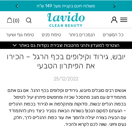
חזרה למעלה
Skip to Conten
משלוח חינם בקנייה מעל 149 ש"ח
20 ש"ח מתנה למצטרפות חדשות לניוזלטר
)
0
(
כל המוצרים
הנמכרים ביותר
טיפוח פנים
טיפוח גוף ושיער
הצטרפי למועדון ותהני מהטבות וצבירת נקודות גם באתר
יובש, גירוד וקילופים בכף הרגל – הכירו
את הפיתרון הטבעי
25/12/2022
אנשים רבים סובלים מיובש, גירודים וקילופים בכף הרגל. אם גם אתם
מתמודדים עם מצב מתסכל שכזה ומחפשים פיתרון יעיל לטיפול
בכפות רגליים יבשות, סדוקות ומתקלפות או לגירוד בכפות הרגליים
– הגעתם למקום הנכון! בשורות הבאות נסביר כיצד ניתן להתמודד
עם הבעיה בצורה יעילה ולהפוך את עור כפות הרגליים לרך, חלק,
נעים וחיוני. שווה לכם לקרוא ולהכיר.