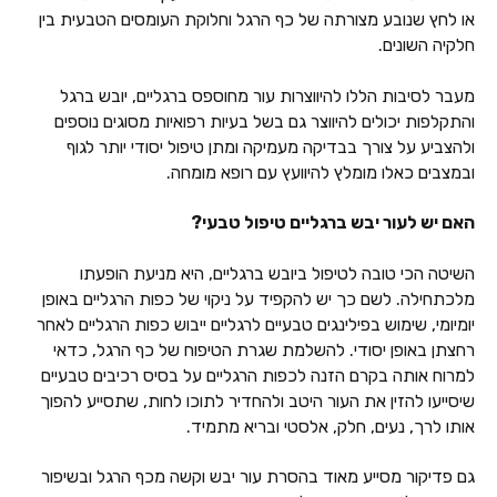
או לחץ שנובע מצורתה של כף הרגל וחלוקת העומסים הטבעית בין
חלקיה השונים.
מעבר לסיבות הללו להיווצרות עור מחוספס ברגליים, יובש ברגל
והתקלפות יכולים להיווצר גם בשל בעיות רפואיות מסוגים נוספים
ולהצביע על צורך בבדיקה מעמיקה ומתן טיפול יסודי יותר לגוף
ובמצבים כאלו מומלץ להיוועץ עם רופא מומחה.
האם יש לעור יבש ברגליים טיפול טבעי?
השיטה הכי טובה לטיפול ביובש ברגליים, היא מניעת הופעתו
מלכתחילה. לשם כך יש להקפיד על ניקוי של כפות הרגליים באופן
יומיומי, שימוש בפילינגים טבעיים לרגליים ייבוש כפות הרגליים לאחר
רחצתן באופן יסודי. להשלמת שגרת הטיפוח של כף הרגל, כדאי
למרוח אותה בקרם הזנה לכפות הרגליים על בסיס רכיבים טבעיים
שיסייעו להזין את העור היטב ולהחדיר לתוכו לחות, שתסייע להפוך
אותו לרך, נעים, חלק, אלסטי ובריא מתמיד.
גם פדיקור מסייע מאוד בהסרת עור יבש וקשה מכף הרגל ובשיפור