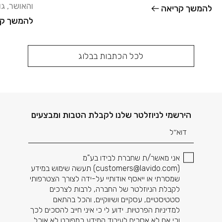
עצמו, ואפשר להסתפק
והאושר, ג
להמשך קריאה
למדי. אחד
להמשך קר
לכל הכתבות בבלוג
דוא׳׳ל
הירשמי לניוזלטר שלנו לקבלת הטבות ומבצעים
אני מאשר/ת שחברת לבידו בע"מ
(
customers@lavido.com
) תעשה שימוש במידע
שמסרתי או ייאסף אודותיי על-ידה לצורך הצטרפותי
לקבלת הניוזלטר של החברה, לרבות לצרכים
סטטיסטיים, עסקיים ושיווקיים, והכל בהתאם
למדיניות הפרטיות. ידוע לי כי איני חייב להסכים לכך
וכי אם לא אסכים לעיבוד המידע כמפורט לא אוכל