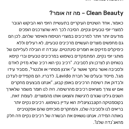
Clean Beauty – מה זה אומר?
כאמור, אחד השינויים העיקריים בתעשיית היופי הוא הביקוש הגובר
למוצרי יופי טבעיים ונקיים. הסיבה לכך היא שהצרכנים הופכים
מודעים יותר ויותר למרכיבים במוצרי הטיפוח והאיפור שלהם, לכן הם
גם מחפשים מוצרים העשויים מרכיבים טבעיים, לא רעילים וללא
כימיקלים מזיקים או חומרים סינתטיים. עובדה זו הובילה לעלייתם של
מותגי יופי נקיים, המתמקדים בשימוש במרכיבים טבעיים וברי קיימא
בטוחים הן לצרכן והן לסביבה. “רכיב נקי הוא רכיב שלא מזיק לאדם
ולסביבה ואשר נחקר ואושר ע”י ארגון מסחרי או וולנטרי”, מסביר עידו
מגל, מייסד ובעלים של חברת Lavido. לדבריו, הם מקפידים לעדכן
ולבדוק את רשימת הרכיבים באופן קבוע, “אנחנו מבצעים מחקרים
ואם יש צורך מוציאים רכיבים מהרשימה. היה לנו חומר משמר שלאורך
השנים גילינו שגורם לרגישות והוצאנו אותו מהמוצרים. לעומת זאת,
בקוסמטיקה הקונבנציונלית הוא עדיין בשימוש. רכיבים נקיים יותר
בריאים לנו ולסביבה שלנו, והמחקרים מוכיחים שהם אפקטיביים
באותה המידה. אנחנו נושאים את הבשורה של רכיבים נקיים וזה חלק
מהאג’נדה שלנו”.