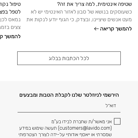
שטיפה אינטימית, למה צריך את זה?
כשעוסקים בנושא של סבון לאזור האינטימי יש לא
לטפל בפצע
מעט אנשים שיציינו, ובצדק, כי הגוף יודע לנקות את
נמאס לכן 
עצמו, ואפשר להסתפק
צצים בזמנ
להמשך קריאה
בדרגות שו
להמשך קר
לכל הכתבות בבלוג
דוא׳׳ל
הירשמי לניוזלטר שלנו לקבלת הטבות ומבצעים
אני מאשר/ת שחברת לבידו בע"מ
(
customers@lavido.com
) תעשה שימוש במידע
שמסרתי או ייאסף אודותיי על-ידה לצורך הצטרפותי