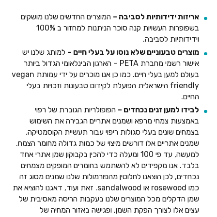
אריזות ידידותיות לסביבה –
המוצרים החדשים שלנו מושקים
בשפופרות העשויות קנה סוכר הניתנות למחזור ב 100%
וידידותיות לסביבה.
מוצרים טבעוניים שלא נוסו על בעלי חיים –
למותג שלנו יש
אישור רשמי מחברת PETA – הארגון הבינלאומי הגדול ביותר
בעולם למען בעלי חיים. כמו כן אנו מוכרים על ידי עמותת vegan
friendly הישראלית הפועלת לקידום טבעונות וזכויות בעלי
החיים.
לבידו למען זנים נכחדים –
הפופולריות הגוברת של רפוי
באמצעות צמחי מרפא ושמנים אתריים הגבירה את השימוש
בצמחים שונים בעלי סגולות ריפוי עבור תעשיית הקוסמטיקה.
שמנים אתריים אלו דורשים מיצוי של כמות גדולה מחומר הצמח.
למעשה, עד פי 100 ומעלה כדי להכין בקבוקון שמן אתרי אחד
בלבד. אנו מקפידים לא להשתמש בחומרים המופקים מצמחים
נכחדים, לכן הוצאנו לחלוטין מהפורמולות שלנו שמנים מסוג זה
כמו rosewood או sandalwood. זאת ועוד, דאגנו להוציא את
שמן הדקלים מכל המוצרים שלנו בעקבות הריסה מאסיבית של
עצים אלו לצורך הפקת השמן, ופגישה באזור המחיה של