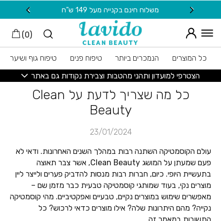
חזרה למעלה
Skip to Conten
משלוח חינם בקנייה מעל 149 ש"ח
20 ש"ח מתנה למצטרפות חדשות לניוזלטר
)
0
(
כל המוצרים
הנמכרים ביותר
טיפוח פנים
טיפוח גוף ושיער
הצטרפי למועדון ותהני מהטבות וצבירת נקודות גם באתר
כל מה שצריך לדעת על Clean
Beauty
23/01/2024
עולם הקוסמטיקה השתנה רבות במהלך השנים האחרונות. ודאי לא
פעם שמעתן על המושג Clean Beauty, אשר צבר תאוצה
בתעשיית היופי. כיום, חברות רבות מנסות להדביק פערים ולייצר ליין
מוצרים נקי, בעוד שמותגי קוסמטיקה טבעית כבר מזמן שם –
מאפשרים שימוש במוצרים נקיים, טבעיים ואפקטיביים. מהי קוסמטיקה
נקייה? מהם היתרונות שלה? אילו מוצרים כדאי לרכוש? כל
התשובות במאמר זה.