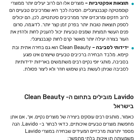
תוצאות אפקטיביות –
מוצרים אלו הם לרוב יעילים יותר ממוצרי
קוסמטיקה קונבנציונליים. הסיבה לכך היא שמרכיבים טבעיים הם
לרוב חזקים ומרוכזים יותר ממרכיבים סינתטיים, לכן, הם יכולים
לספק תוצאות טובות יותר בפרק זמן קצר יותר. לדוגמה, סרום
פנים העשוי תמציות שמנים טבעיות יכול להעניק לחות ולהזין את
העור בצורה יעילה יותר מאשר קרם לחות קונבנציונלי.
ידידותי לסביבה –
Clean Beauty הוא גם בחירה אתית ובת
קיימא. מלבד הבחירה ברכיבים טבעיים שייצורם אינו פוגע
בסביבה, מותגי יופי נקיים רבים משתמשים באריזות ידידותיות
לסביבה שניתן לעשות בהן שימוש חוזר ולא ליצור פסולת.
Lavido מובילים בתחום ה- Clean Beauty
בישראל
כאמור, מותגים רבים עוסקים ביצירה של מוצרים נקיים. אך, אם אתן
מחפשות מוצרים טבעיים ואיכותיים, כדאי לבחור ב- Lavido. הנה
מספר יתרונות מרכזיים המעידים שבחירה במוצרי Lavido
משמעותה תו איכות בלתי מתפשר: