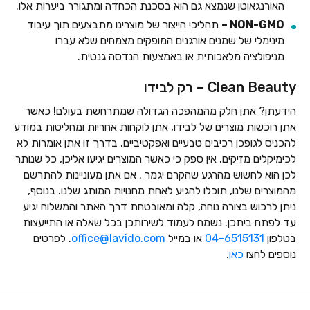
האורנגאוטן שנמצא גם הוא בסכנת הכחדה ומתגורר ביערות אלו.
NON-GMO –
תהליכי הייצור של מוצרינו מתבצעים תוך עיבוד
מינימלי של שמנים אורגנים המופקים מצמחים שלא עברו
מניפולציה מלאכותית או באמצעות הנדסה גנטית.
Clean Beauty – רק לבידו
הידעתן? אתן חלק מהמהפכה הגדולה שמתרחשת בעולם! כאשר
אתן רוכשות מוצרים של לבידו, אתן לוקחות אחריות ומחליטות במודע
להכניס לגופכן רכיבים טבעיים ואפקטיביים. בדרך זו אתן אומרות לא
לכימיקלים מזיקים. אין ספק כי כאשר המוצרים יגיעו אליכן, כל שנותר
לכן הוא לחשוש מהרגע שהקרם יגמר . אם אתן מעוניינות להתרשם
מהמוצרים שלנו, תוכלו להגיע לאחת מחנויות המותג שלנו. בנוסף,
ניתן לרכוש בצורה נוחה, קלה ומאובטחת דרך האתר והמשלוח יגיע
עד לפתח ביתכן. נשמח לעמוד לשירותכן בכל שאלה או התייעצות
בטלפון
04-6515131
או במייל
office@lavido.com
. לפרטים
נוספים לחצו
כאן
.