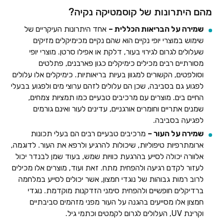
מהם היתרונות של קוסמטיקה נקיה?
שמירה על הבריאות הכללית –
אחד היתרונות העיקריים של
שימוש במוצרי יופי נקיים הוא שהם נקיים מכימיקלים מזיקים
שעלולים לגרום לגירוי בעור, דלקת או אפילו סרטן. מוצרי יופי
מסורתיים רבים מכילים כימיקלים כגון פארבנים, פתלטים
וסולפטים, הקשורים למגוון בעיות בריאותיות. כימיקלים אלו עלולים
לפגוע גם בסביבה, שכן הם עלולים לזהם ערוצי מים ולפגוע בבעלי
החיים בים. מוצרים עם מרכיבים טבעיים כמו תמציות צמחים,
שמנים אתריים וחומרים אורגניים, עדינים לעור ואינם גורמים
לפגיעה בסביבה.
שמירה על העור –
מרכיבים טבעיים רבים הם בעלי תכונות
ארומתרפיות טיפוליות, שיכולות להרגיע ולרפא את העור. לדוגמה,
אלוורה יכולה לסייע בהרגעת כוויות שמש, בעוד שמן לבנדר יכול
לעזור לקדם רגיעה ולהפחית מתח. זאת ועוד, מוצרים אלו מכילים
לרוב רמות גבוהות של נוגדי חמצון, אשר יכולים לסייע במלחמה
ברדיקלים חופשיים ולהפחית סימני הזדקנות מוקדמת. נוגדי
חמצון אלו מסייעים בהגנה על העור מפני מזהמים סביבתיים
וקרינת UV, העלולים לגרום לקמטים וכתמי גיל.