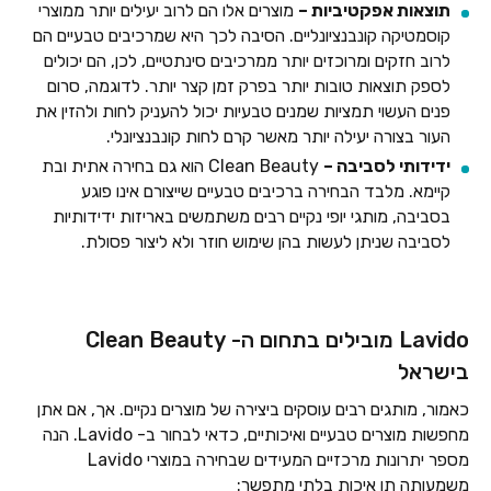
תוצאות אפקטיביות –
מוצרים אלו הם לרוב יעילים יותר ממוצרי
קוסמטיקה קונבנציונליים. הסיבה לכך היא שמרכיבים טבעיים הם
לרוב חזקים ומרוכזים יותר ממרכיבים סינתטיים, לכן, הם יכולים
לספק תוצאות טובות יותר בפרק זמן קצר יותר. לדוגמה, סרום
פנים העשוי תמציות שמנים טבעיות יכול להעניק לחות ולהזין את
העור בצורה יעילה יותר מאשר קרם לחות קונבנציונלי.
ידידותי לסביבה –
Clean Beauty הוא גם בחירה אתית ובת
קיימא. מלבד הבחירה ברכיבים טבעיים שייצורם אינו פוגע
בסביבה, מותגי יופי נקיים רבים משתמשים באריזות ידידותיות
לסביבה שניתן לעשות בהן שימוש חוזר ולא ליצור פסולת.
Lavido מובילים בתחום ה- Clean Beauty
בישראל
כאמור, מותגים רבים עוסקים ביצירה של מוצרים נקיים. אך, אם אתן
מחפשות מוצרים טבעיים ואיכותיים, כדאי לבחור ב- Lavido. הנה
מספר יתרונות מרכזיים המעידים שבחירה במוצרי Lavido
משמעותה תו איכות בלתי מתפשר: