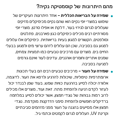
מהם היתרונות של קוסמטיקה נקיה?
שמירה על הבריאות הכללית –
אחד היתרונות העיקריים של
שימוש במוצרי יופי נקיים הוא שהם נקיים מכימיקלים מזיקים
שעלולים לגרום לגירוי בעור, דלקת או אפילו סרטן. מוצרי יופי
מסורתיים רבים מכילים כימיקלים כגון פארבנים, פתלטים
וסולפטים, הקשורים למגוון בעיות בריאותיות. כימיקלים אלו עלולים
לפגוע גם בסביבה, שכן הם עלולים לזהם ערוצי מים ולפגוע בבעלי
החיים בים. מוצרים עם מרכיבים טבעיים כמו תמציות צמחים,
שמנים אתריים וחומרים אורגניים, עדינים לעור ואינם גורמים
לפגיעה בסביבה.
שמירה על העור –
מרכיבים טבעיים רבים הם בעלי תכונות
ארומתרפיות טיפוליות, שיכולות להרגיע ולרפא את העור. לדוגמה,
אלוורה יכולה לסייע בהרגעת כוויות שמש, בעוד שמן לבנדר יכול
לעזור לקדם רגיעה ולהפחית מתח. זאת ועוד, מוצרים אלו מכילים
לרוב רמות גבוהות של נוגדי חמצון, אשר יכולים לסייע במלחמה
ברדיקלים חופשיים ולהפחית סימני הזדקנות מוקדמת. נוגדי
חמצון אלו מסייעים בהגנה על העור מפני מזהמים סביבתיים
וקרינת UV, העלולים לגרום לקמטים וכתמי גיל.