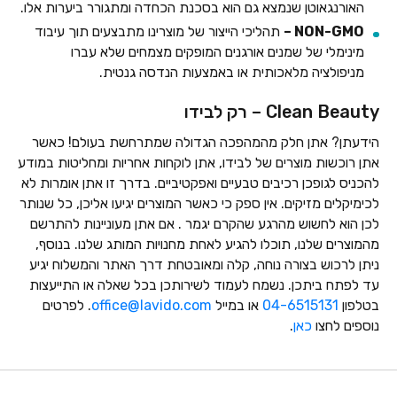
האורנגאוטן שנמצא גם הוא בסכנת הכחדה ומתגורר ביערות אלו.
NON-GMO –
תהליכי הייצור של מוצרינו מתבצעים תוך עיבוד
מינימלי של שמנים אורגנים המופקים מצמחים שלא עברו
מניפולציה מלאכותית או באמצעות הנדסה גנטית.
Clean Beauty – רק לבידו
הידעתן? אתן חלק מהמהפכה הגדולה שמתרחשת בעולם! כאשר
אתן רוכשות מוצרים של לבידו, אתן לוקחות אחריות ומחליטות במודע
להכניס לגופכן רכיבים טבעיים ואפקטיביים. בדרך זו אתן אומרות לא
לכימיקלים מזיקים. אין ספק כי כאשר המוצרים יגיעו אליכן, כל שנותר
לכן הוא לחשוש מהרגע שהקרם יגמר . אם אתן מעוניינות להתרשם
מהמוצרים שלנו, תוכלו להגיע לאחת מחנויות המותג שלנו. בנוסף,
ניתן לרכוש בצורה נוחה, קלה ומאובטחת דרך האתר והמשלוח יגיע
עד לפתח ביתכן. נשמח לעמוד לשירותכן בכל שאלה או התייעצות
בטלפון
04-6515131
או במייל
office@lavido.com
. לפרטים
נוספים לחצו
כאן
.