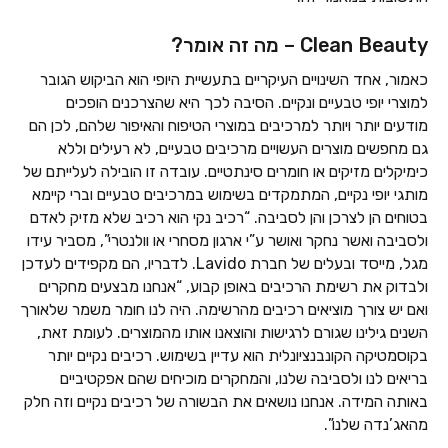
Clean Beauty – מה זה אומר?
כאמור, אחד השינויים העיקריים בתעשיית היופי הוא הביקוש הגובר
למוצרי יופי טבעיים ונקיים. הסיבה לכך היא שהצרכנים הופכים
מודעים יותר ויותר למרכיבים במוצרי הטיפוח והאיפור שלהם, לכן הם
גם מחפשים מוצרים העשויים מרכיבים טבעיים, לא רעילים וללא
כימיקלים מזיקים או חומרים סינתטיים. עובדה זו הובילה לעלייתם של
מותגי יופי נקיים, המתמקדים בשימוש במרכיבים טבעיים וברי קיימא
בטוחים הן לצרכן והן לסביבה. “רכיב נקי הוא רכיב שלא מזיק לאדם
ולסביבה ואשר נחקר ואושר ע”י ארגון מסחרי או וולנטרי”, מסביר עידו
מגל, מייסד ובעלים של חברת Lavido. לדבריו, הם מקפידים לעדכן
ולבדוק את רשימת הרכיבים באופן קבוע, “אנחנו מבצעים מחקרים
ואם יש צורך מוציאים רכיבים מהרשימה. היה לנו חומר משמר שלאורך
השנים גילינו שגורם לרגישות והוצאנו אותו מהמוצרים. לעומת זאת,
בקוסמטיקה הקונבנציונלית הוא עדיין בשימוש. רכיבים נקיים יותר
בריאים לנו ולסביבה שלנו, והמחקרים מוכיחים שהם אפקטיביים
באותה המידה. אנחנו נושאים את הבשורה של רכיבים נקיים וזה חלק
מהאג’נדה שלנו”.