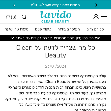
חזרה למעלה
Skip to Conten
משלוח חינם בקנייה מעל 149 ש"ח
20 ש"ח מתנה למצטרפות חדשות לניוזלטר
)
0
(
כל המוצרים
הנמכרים ביותר
טיפוח פנים
טיפוח גוף ושיער
הצטרפי למועדון ותהני מהטבות וצבירת נקודות גם באתר
כל מה שצריך לדעת על Clean
Beauty
23/01/2024
עולם הקוסמטיקה השתנה רבות במהלך השנים האחרונות. ודאי לא
פעם שמעתן על המושג Clean Beauty, אשר צבר תאוצה
בתעשיית היופי. כיום, חברות רבות מנסות להדביק פערים ולייצר ליין
מוצרים נקי, בעוד שמותגי קוסמטיקה טבעית כבר מזמן שם –
מאפשרים שימוש במוצרים נקיים, טבעיים ואפקטיביים. מהי קוסמטיקה
נקייה? מהם היתרונות שלה? אילו מוצרים כדאי לרכוש? כל
התשובות במאמר זה.