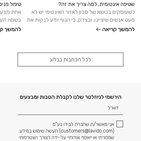
שטיפה אינטימית, למה צריך את זה?
טיפול פני
כשעוסקים בנושא של סבון לאזור האינטימי יש לא
אחת מבעיו
מעט אנשים שיציינו, ובצדק, כי הגוף יודע לנקות את
בשמה העממ
עצמו, ואפשר להסתפק
בגיל ההתב
להמשך קריאה
להמשך קר
לכל הכתבות בבלוג
דוא׳׳ל
הירשמי לניוזלטר שלנו לקבלת הטבות ומבצעים
אני מאשר/ת שחברת לבידו בע"מ
(
customers@lavido.com
) תעשה שימוש במידע
שמסרתי או ייאסף אודותיי על-ידה לצורך הצטרפותי