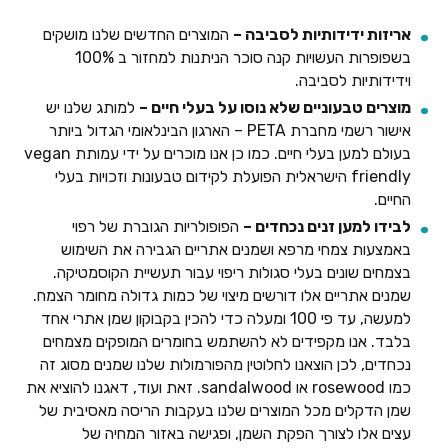
אריזות ידידותיות לסביבה –
המוצרים החדשים שלנו מושקים
בשפופרות העשויות קנה סוכר הניתנות למחזור ב 100%
וידידותיות לסביבה.
מוצרים טבעוניים שלא נוסו על בעלי חיים –
למותג שלנו יש
אישור רשמי מחברת PETA – הארגון הבינלאומי הגדול ביותר
בעולם למען בעלי חיים. כמו כן אנו מוכרים על ידי עמותת vegan
friendly הישראלית הפועלת לקידום טבעונות וזכויות בעלי
החיים.
לבידו למען זנים נכחדים –
הפופולריות הגוברת של רפוי
באמצעות צמחי מרפא ושמנים אתריים הגבירה את השימוש
בצמחים שונים בעלי סגולות ריפוי עבור תעשיית הקוסמטיקה.
שמנים אתריים אלו דורשים מיצוי של כמות גדולה מחומר הצמח.
למעשה, עד פי 100 ומעלה כדי להכין בקבוקון שמן אתרי אחד
בלבד. אנו מקפידים לא להשתמש בחומרים המופקים מצמחים
נכחדים, לכן הוצאנו לחלוטין מהפורמולות שלנו שמנים מסוג זה
כמו rosewood או sandalwood. זאת ועוד, דאגנו להוציא את
שמן הדקלים מכל המוצרים שלנו בעקבות הריסה מאסיבית של
עצים אלו לצורך הפקת השמן, ופגישה באזור המחיה של