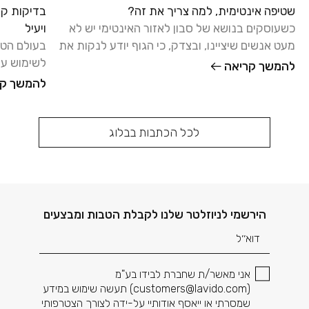
שטיפה אינטימית, למה צריך את זה?
בדיקות קל
כשעוסקים בנושא של סבון לאזור האינטימי יש לא
ויעיל
מעט אנשים שיציינו, ובצדק, כי הגוף יודע לנקות את
בעולם הטיפ
עצמו, ואפשר להסתפק
לשימוש על
להמשך קריאה
המקום שבו
להמשך קר
לכל הכתבות בבלוג
דוא׳׳ל
הירשמי לניוזלטר שלנו לקבלת הטבות ומבצעים
אני מאשר/ת שחברת לבידו בע"מ
(
customers@lavido.com
) תעשה שימוש במידע
שמסרתי או ייאסף אודותיי על-ידה לצורך הצטרפותי