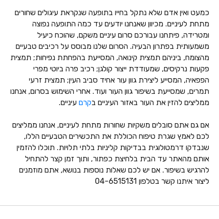
כמעט ואין אדם שלא נתקל בחייו בתופעה שנקראת עיגולים שחורים
מתחת לעיניים. מכיוון שאנחנו יודעים עד כמה התופעה נפוצה
ומטרידה, פיתחנו עבורכם סרום עיניים משקם, שהוכח כיעיל
משמעותית בפתרון הבעיה. הסרום שלנו מבוסס על רכיבים טבעיים
מהצומח, ביניהם תמצית קינואה, המסייעת בהפחתת נפיחות; תמצית
פקעות נרקיסים, שמעודדת ייצור קולגן; רכיב פרה ביוטי מפרי
הפפאיה, המסייע ליצירת גוון עור אחיד סביב העין; תמצית זרעי
תמרים, שמסייעת בשיפור גוון העור ועוד. אחרי השימוש בסרום, אנחנו
ממליצים להזין את העור באזור העיניים ב
קרם
עיניים.
אם גם אתם סובלים משקיות שחורות מתחת לעיניים, אנחנו ממליצים
לכם לאמץ שגרת טיפוח הכוללת את התכשירים הטבעיים הללו,
שנבדקו דרמטולוגית בבדיקות קליניות בלתי תלויות. תוכלו להזמין
אותם מהאתר עד הבית בלחיצת כפתור, ותוך זמן קצר להתחיל
להרגיש בשיפור. אם יש לכם שאלות נוספות בנושא, אתם מוזמנים
ליצור איתנו קשר בטלפון 04-6515131