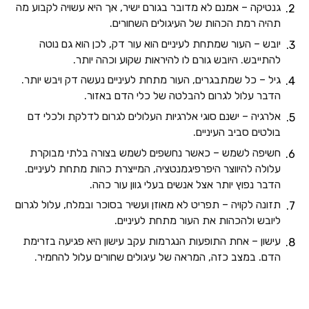
גנטיקה – אמנם לא מדובר בגורם ישיר, אך היא עשויה לקבוע מה
תהיה רמת הכהות של העיגולים השחורים.
יובש – העור שמתחת לעיניים הוא עור דק, לכן הוא גם נוטה
להתייבש. היובש גורם לו להיראות שקוע וכהה יותר.
גיל – כל שמתבגרים, העור מתחת לעיניים נעשה דק ויבש יותר.
הדבר עלול לגרום להבלטה של כלי הדם באזור.
אלרגיה – ישנם סוגי אלרגיות העלולים לגרום לדלקת ולכלי דם
בולטים סביב העיניים.
חשיפה לשמש – כאשר נחשפים לשמש בצורה בלתי מבוקרת
עלולה להיווצר היפרפיגמנטציה, המייצרת כהות מתחת לעיניים.
הדבר נפוץ יותר אצל אנשים בעלי גוון עור כהה.
תזונה לקויה – תפריט לא מאוזן ועשיר בסוכר ובמלח, עלול לגרום
ליובש ולהכהות את העור מתחת לעיניים.
עישון – אחת התופעות הנגרמות עקב עישון היא פגיעה בזרימת
הדם. במצב כזה, המראה של עיגולים שחורים עלול להחמיר.