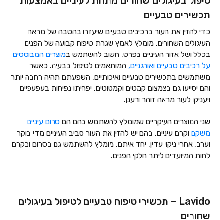
טיפול בעיגולים שחורים מתחת לעיניים באמצעות
תכשירים טבעיים
כדי להזין את העור ברכיבים טבעיים שיעזרו בהטבה של מראה
העיגולים השחורים, מומלץ לאמץ שגרת טיפוח קבועה של הפנים
בכלל ושל אזור העיניים בפרט. חשוב להשתמש ב
מוצרים המבוססים
על רכיבים טבעיים ואורגניים,
המותאמים לטיפול בבעיה. כאשר
משתמשים בתכשירים טבעיים ואיכותיים, השפעתם תהיה רחבה יותר
והם יסייעו גם בצמצום קמטים וקמטוטים, יפחיתו נפיחות בעפעפיים
ויעניקו לעור מראה זוהר ורענן.
שני המוצרים העיקריים שמומלץ להשתמש בהם הם
סרום עיניים
משקם
וקרם עיניים, בהם יש להזין את העור סביב העיניים מדי בוקר
וערב, אחרי ניקוי עדין. יחד איתם, מומלץ להשתמש גם בסרום ובקרם
לחות המיועדים ליתר חלקי הפנים.
Lavido – תכשירי טיפוח טבעיים לטיפול בעיגולים
שחורים