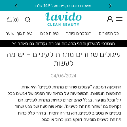
חזרה למעלה
Skip to Conten
משלוח חינם בקנייה מעל 149 ש"ח
20 ש"ח מתנה למצטרפות חדשות לניוזלטר
)
0
(
כל המוצרים
הנמכרים ביותר
טיפוח פנים
טיפוח גוף ושיער
הצטרפי למועדון ותהני מהטבות וצבירת נקודות גם באתר
עיגולים שחורים מתחת לעיניים – יש מה
לעשות
04/06/2024
התופעה המכונה “עיגולים שחורים מתחת לעיניים” היא אחת
התופעות הנפוצות, המשפיעות על מראה עור הפנים של אנשים בכל
גיל ובכל גוון עור. בגלל שהם יוצרים כהויות מתחת לעיניים, הם
נקראים גם “שחור מתחת לעיניים”. אלא שהופעה של צבע שחור
בעיניים או מסביב לעיניים, היא נדירה יחסית. בדרך כלל כהות
מתחת לעיניים מופיעה דווקא בגוון כחול או סגול.