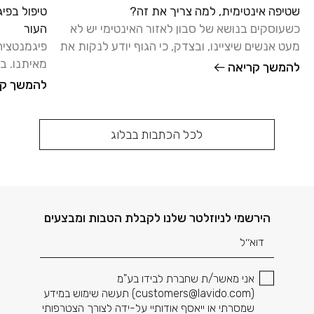
שטיפה אינטימית, למה צריך את זה?
טיפול בפי
כשעוסקים בנושא של סבון לאזור האינטימי יש לא
העור
מעט אנשים שיציינו, ובצדק, כי הגוף יודע לנקות את
פיגמנטציה
עצמו, ואפשר להסתפק
מאיתנו. ב
להמשך קריאה
הידיים, או
להמשך קר
לכל הכתבות בבלוג
דוא׳׳ל
הירשמי לניוזלטר שלנו לקבלת הטבות ומבצעים
אני מאשר/ת שחברת לבידו בע"מ
(
customers@lavido.com
) תעשה שימוש במידע
שמסרתי או ייאסף אודותיי על-ידה לצורך הצטרפותי