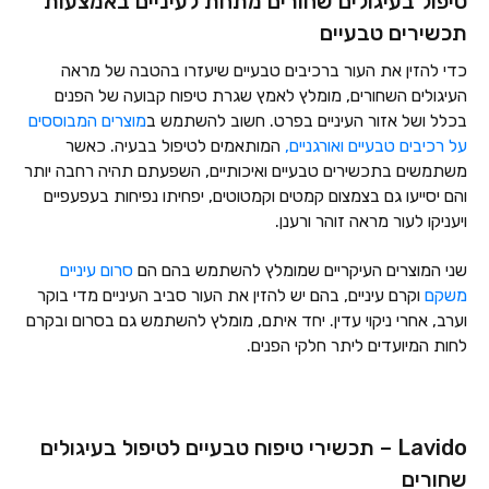
טיפול בעיגולים שחורים מתחת לעיניים באמצעות
תכשירים טבעיים
כדי להזין את העור ברכיבים טבעיים שיעזרו בהטבה של מראה
העיגולים השחורים, מומלץ לאמץ שגרת טיפוח קבועה של הפנים
בכלל ושל אזור העיניים בפרט. חשוב להשתמש ב
מוצרים המבוססים
על רכיבים טבעיים ואורגניים,
המותאמים לטיפול בבעיה. כאשר
משתמשים בתכשירים טבעיים ואיכותיים, השפעתם תהיה רחבה יותר
והם יסייעו גם בצמצום קמטים וקמטוטים, יפחיתו נפיחות בעפעפיים
ויעניקו לעור מראה זוהר ורענן.
שני המוצרים העיקריים שמומלץ להשתמש בהם הם
סרום עיניים
משקם
וקרם עיניים, בהם יש להזין את העור סביב העיניים מדי בוקר
וערב, אחרי ניקוי עדין. יחד איתם, מומלץ להשתמש גם בסרום ובקרם
לחות המיועדים ליתר חלקי הפנים.
Lavido – תכשירי טיפוח טבעיים לטיפול בעיגולים
שחורים