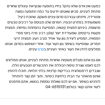
כמעט ואין אדם שלא נתקל בחייו בתופעה שנקראת עיגולים שחורים
מתחת לעיניים. מכיוון שאנחנו יודעים עד כמה התופעה נפוצה
ומטרידה, פיתחנו עבורכם סרום עיניים משקם, שהוכח כיעיל
משמעותית בפתרון הבעיה. הסרום שלנו מבוסס על רכיבים טבעיים
מהצומח, ביניהם תמצית קינואה, המסייעת בהפחתת נפיחות; תמצית
פקעות נרקיסים, שמעודדת ייצור קולגן; רכיב פרה ביוטי מפרי
הפפאיה, המסייע ליצירת גוון עור אחיד סביב העין; תמצית זרעי
תמרים, שמסייעת בשיפור גוון העור ועוד. אחרי השימוש בסרום, אנחנו
ממליצים להזין את העור באזור העיניים ב
קרם
עיניים.
אם גם אתם סובלים משקיות שחורות מתחת לעיניים, אנחנו ממליצים
לכם לאמץ שגרת טיפוח הכוללת את התכשירים הטבעיים הללו,
שנבדקו דרמטולוגית בבדיקות קליניות בלתי תלויות. תוכלו להזמין
אותם מהאתר עד הבית בלחיצת כפתור, ותוך זמן קצר להתחיל
להרגיש בשיפור. אם יש לכם שאלות נוספות בנושא, אתם מוזמנים
ליצור איתנו קשר בטלפון 04-6515131