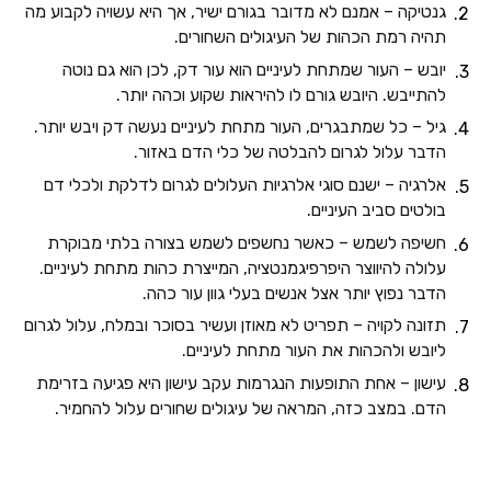
גנטיקה – אמנם לא מדובר בגורם ישיר, אך היא עשויה לקבוע מה
תהיה רמת הכהות של העיגולים השחורים.
יובש – העור שמתחת לעיניים הוא עור דק, לכן הוא גם נוטה
להתייבש. היובש גורם לו להיראות שקוע וכהה יותר.
גיל – כל שמתבגרים, העור מתחת לעיניים נעשה דק ויבש יותר.
הדבר עלול לגרום להבלטה של כלי הדם באזור.
אלרגיה – ישנם סוגי אלרגיות העלולים לגרום לדלקת ולכלי דם
בולטים סביב העיניים.
חשיפה לשמש – כאשר נחשפים לשמש בצורה בלתי מבוקרת
עלולה להיווצר היפרפיגמנטציה, המייצרת כהות מתחת לעיניים.
הדבר נפוץ יותר אצל אנשים בעלי גוון עור כהה.
תזונה לקויה – תפריט לא מאוזן ועשיר בסוכר ובמלח, עלול לגרום
ליובש ולהכהות את העור מתחת לעיניים.
עישון – אחת התופעות הנגרמות עקב עישון היא פגיעה בזרימת
הדם. במצב כזה, המראה של עיגולים שחורים עלול להחמיר.