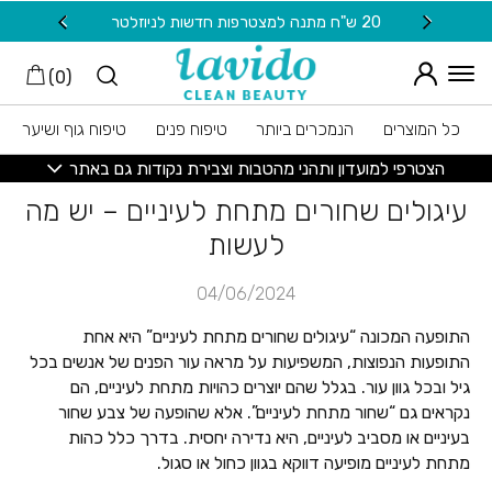
חזרה למעלה
Skip to Conten
20 ש"ח מתנה למצטרפות חדשות לניוזלטר
משלוח
)
0
(
כל המוצרים
הנמכרים ביותר
טיפוח פנים
טיפוח גוף ושיער
הצטרפי למועדון ותהני מהטבות וצבירת נקודות גם באתר
עיגולים שחורים מתחת לעיניים – יש מה
לעשות
04/06/2024
התופעה המכונה “עיגולים שחורים מתחת לעיניים” היא אחת
התופעות הנפוצות, המשפיעות על מראה עור הפנים של אנשים בכל
גיל ובכל גוון עור. בגלל שהם יוצרים כהויות מתחת לעיניים, הם
נקראים גם “שחור מתחת לעיניים”. אלא שהופעה של צבע שחור
בעיניים או מסביב לעיניים, היא נדירה יחסית. בדרך כלל כהות
מתחת לעיניים מופיעה דווקא בגוון כחול או סגול.