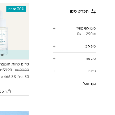
‫30% הנחה
תפריט סינון
סינון לפי מחיר
0₪ - 290₪
טיפול ב
חדש
סוג עור
סרום לחות חומצה הי
139.90
₪199.90
ניחוח
30 מ״ל |
466.33
₪
ל
נקה הכל
הוספ