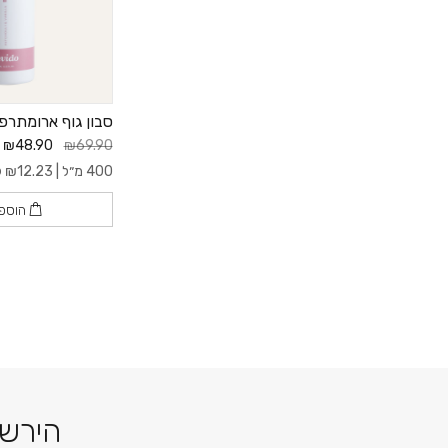
סבון גוף ארומתרפי
₪48.90
₪69.90
400 מ״ל |
12.23
₪
ל- 
הוספ
הירשמ