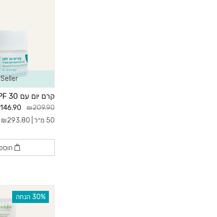
Seller
קרם יום עם 30 SPF
146.90
₪209.90
50 מ״ל |
293.80
₪
ל
הוספ
‫30% הנחה