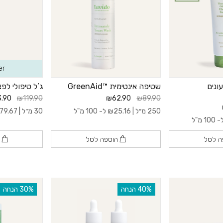
er
ונים
שטיפה אינטימית ™GreenAid
ג’ל טיפולי לפצעונים
.90
₪119.90
₪62.90
₪89.90
250 מ״ל |
25.16
₪
ל- 100 מ"ל
30 מ״ל |
79.67
100 מ"ל
ה לסל
הוספה לסל
ה
‫40% הנחה
‫30% הנחה