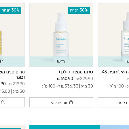
‫30% הנחה
‫30% הנחה
!
חדש!
er
אלורונית X3
סרום ממצק קולגן+
סרום פנים משק
ובוגר
₪160.90
₪229.90
₪
.90
₪219.90
- 100 מ"ל
30 מ״ל |
536.33
₪
ל- 100 מ"ל
30 מ״ל |
13.00
ה לסל
הוספה לסל
ה