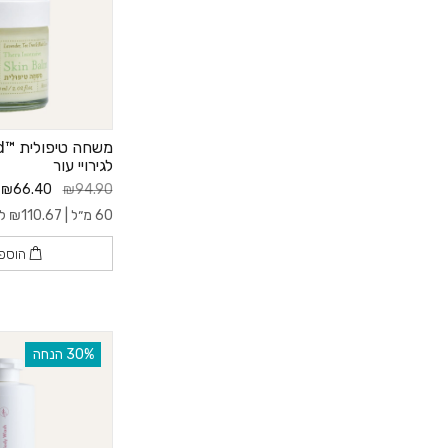
לגירויי עור
₪66.40
₪94.90
60 מ״ל |
110.67
₪
ל- 00
הוספ
‫30% הנחה