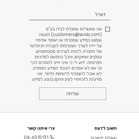
אני מאשר/ת שחברת לבידו בע"מ
(
customers@lavido.com
) תעשה
שימוש במידע שמסרתי או ייאסף אודותיי
על-ידה לצורך הצטרפותי לקבלת הניוזלטר
של החברה, לרבות לצרכים סטטיסטיים,
עסקיים ושיווקיים, והכל בהתאם למדיניות
הפרטיות. ידוע לי כי איני חייב להסכים לכך
וכי אם לא אסכים לעיבוד המידע כמפורט
לא אוכל להצטרף לרשימת הדיוור. אני
מודע/ת לזכויותיי לעיון ותיקון בנוגע למידע.
שליחה
חשוב לדעת
צרי איתנו קשר
04-6515131
שאלות תשובות