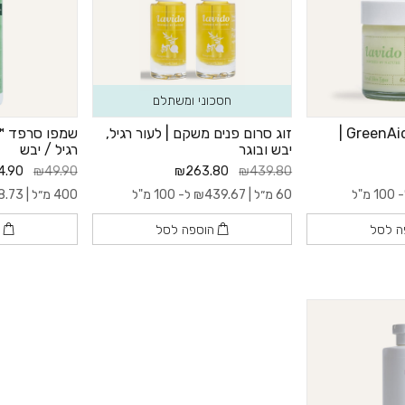
חסכוני ומשתלם
משחה טיפולית ™GreenAid |
זוג סרום פנים משקם | לעור רגיל,
יבש ובוגר
רגיל / יבש
4.90
₪49.90
₪263.80
₪439.80
1 מ"ל
60 מ״ל |
439.67
₪
ל- 100 מ"ל
400 מ״ל |
8.73
ה לסל
הוספה לסל
ה