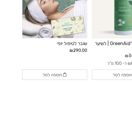
שמפו סרפד ™GreenAid | לשיער
שובר לטיפול יופי
₪290.00
₪3
₪
ל- 100 מ"ל
וספה לסל
הוספה לסל