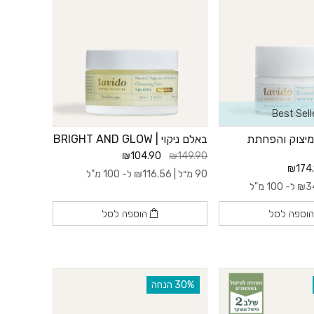
Best Sell
למיצוק והפחתת
באלם ניקוי | BRIGHT AND GLOW
₪104.90
₪149.90
₪174
90 מ״ל |
116.56
₪
ל- 100 מ"ל
3
₪
ל- 100 מ"ל
וספה לסל
הוספה לסל
‫30% הנחה