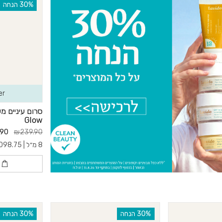
‫30% הנחה
er
Glow
.90
₪239.90
8 מ״ל |
098.75
ה
‫30% הנחה
‫30% הנחה