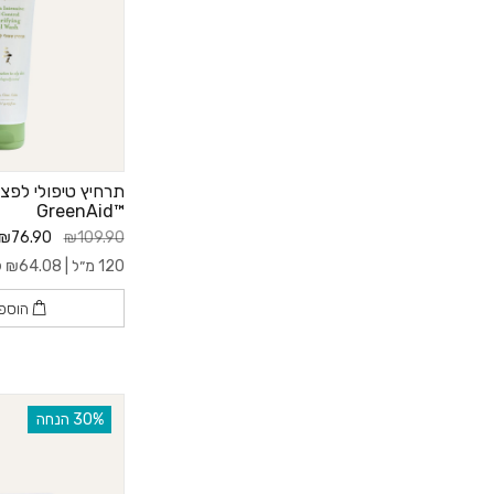
תרחיץ טיפולי לפצע
™GreenAid
₪76.90
₪109.90
120 מ״ל |
64.08
₪
ל- 
הוספ
‫30% הנחה