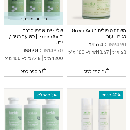
חסכוני ומשתלם
משחה טיפולית ™GreenAid |
שלישיית שמפו סרפד
לגירויי עור
™GreenAid | לשיער רגיל /
יבש
₪66.40
₪94.90
₪89.80
₪149.70
60 מ״ל |
110.67
₪
ל- 100 מ"ל
1200 מ״ל |
7.48
₪
ל- 100 מ"ל
הוספה לסל
הוספה לסל
‫40% הנחה
אזל מהמלאי