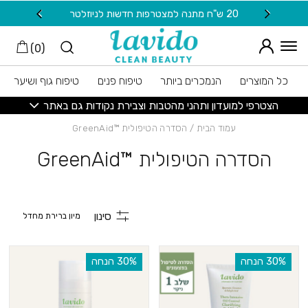
חזרה למעלה
Skip to Conten
20 ש"ח מתנה למצטרפות חדשות לניוזלטר
משלוח
)
0
(
כל המוצרים
הנמכרים ביותר
טיפוח פנים
טיפוח גוף ושיער
הצטרפי למועדון ותהני מהטבות וצבירת נקודות גם באתר
עמוד הבית
/ הסדרה הטיפולית ™GreenAid
הסדרה הטיפולית ™GreenAid
סינון
‫30% הנחה
‫30% הנחה