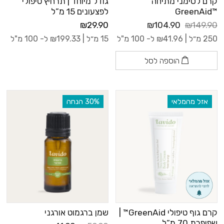
קרם לסימני מתיחה
גודל מיוחד | תרחיץ טיפולי
™GreenAid
לפצעונים 15 מ”ל
₪29.90
₪104.90
₪149.90
250 מ״ל |
41.96
₪
ל- 100 מ"ל
15 מ״ל |
199.33
₪
ל- 100 מ"ל
הוספה לסל
אזל מהמלאי
‫30% הנחה
קרם גוף טיפולי GreenAid™ |
שמן ברגמוט אורגני
שפופרת 70 מ”ל