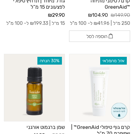
קרם לסימני מתיחה
גודל מיוחד | תרחיץ טיפולי
™GreenAid
לפצעונים 15 מ”ל
₪29.90
₪104.90
₪149.90
250 מ״ל |
41.96
₪
ל- 100 מ"ל
15 מ״ל |
199.33
₪
ל- 100 מ"ל
הוספה לסל
אזל מהמלאי
‫30% הנחה
קרם גוף טיפולי GreenAid™ |
שמן ברגמוט אורגני
שפופרת 70 מ”ל