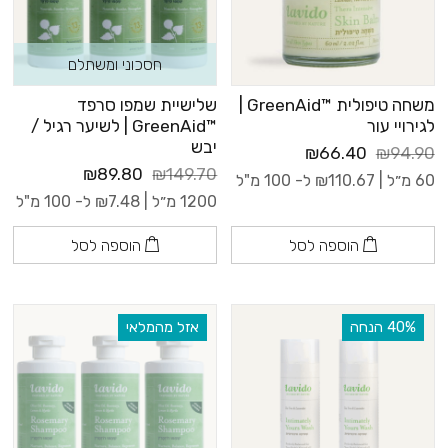
חסכוני ומשתלם
משחה טיפולית ™GreenAid |
שלישיית שמפו סרפד
לגירויי עור
™GreenAid | לשיער רגיל /
יבש
₪66.40
₪94.90
₪89.80
₪149.70
60 מ״ל |
110.67
₪
ל- 100 מ"ל
1200 מ״ל |
7.48
₪
ל- 100 מ"ל
הוספה לסל
הוספה לסל
‫40% הנחה
אזל מהמלאי