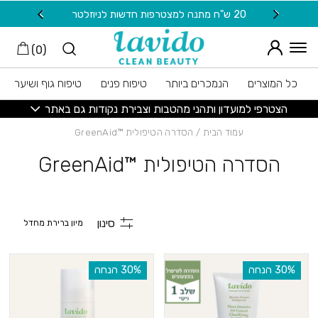
חזרה למעלה
Skip to Conten
20 ש"ח מתנה למצטרפות חדשות לניוזלטר
משלוח
)
0
(
כל המוצרים
הנמכרים ביותר
טיפוח פנים
טיפוח גוף ושיער
הצטרפי למועדון ותהני מהטבות וצבירת נקודות גם באתר
עמוד הבית
/ הסדרה הטיפולית ™GreenAid
הסדרה הטיפולית ™GreenAid
סינון
‫30% הנחה
‫30% הנחה