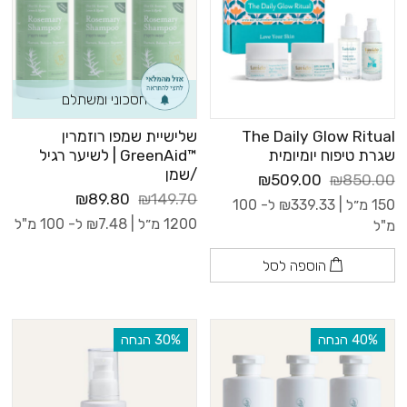
חסכוני ומשתלם
The Daily Glow Ritual
שלישיית שמפו רוזמרין
שגרת טיפוח יומיומית
™GreenAid | לשיער רגיל
/שמן
₪509.00
₪850.00
₪89.80
₪149.70
150 מ״ל |
339.33
₪
ל- 100
1200 מ״ל |
7.48
₪
ל- 100 מ"ל
מ"ל
הוספה לסל
‫40% הנחה
‫30% הנחה