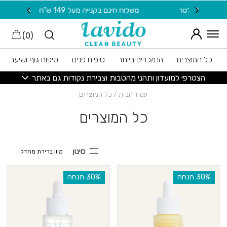
חזרה למעלה
Skip to Conten
משלוח חינם בקנייה מעל 149 ש"ח
20 ש"ח מתנה למצטרפות חדשות לניוזלטר
)
0
(
כל המוצרים
הנמכרים ביותר
טיפוח פנים
טיפוח גוף ושיער
הצטרפי למועדון ותהני מהטבות וצבירת נקודות גם באתר
עמוד הבית
/ כל המוצרים
כל המוצרים
סינון
‫30% הנחה
‫30% הנחה