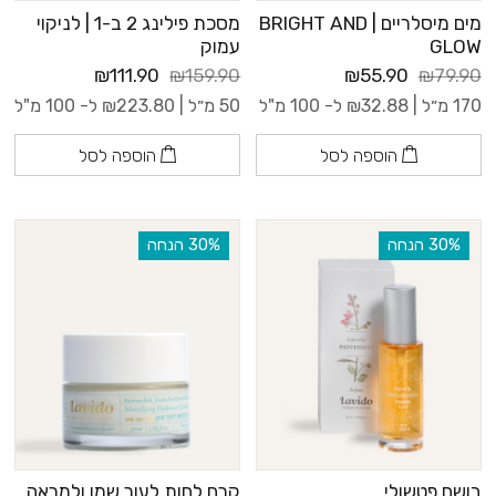
מים מיסלריים | BRIGHT AND
מסכת פילינג 2 ב-1 | לניקוי
GLOW
עמוק
₪111.90
₪159.90
₪55.90
₪79.90
170 מ״ל |
32.88
₪
ל- 100 מ"ל
50 מ״ל |
223.80
₪
ל- 100 מ"ל
הוספה לסל
הוספה לסל
‫30% הנחה
‫30% הנחה
בושם פטשולי
קרם לחות לעור שמן ולמראה