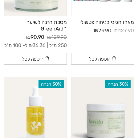
מארז חגיגי בניחוח פטשולי
מסכת הזנה לשיער
™GreenAid
₪79.90
₪127.90
₪90.90
₪129.90
250 מ״ל |
36.36
₪
ל- 100 מ"ל
הוספה לסל
הוספה לסל
‫30% הנחה
‫30% הנחה