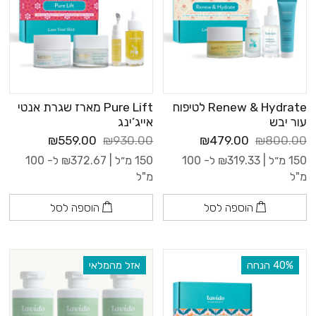
Renew & Hydrate לטיפוח
Pure Lift מארז שגרת אנטי
עור יבש
אייג’ינג
₪559.00
₪930.00
₪479.00
₪800.00
150 מ״ל |
319.33
₪
ל- 100
150 מ״ל |
372.67
₪
ל- 100
מ"ל
מ"ל
הוספה לסל
הוספה לסל
‫40% הנחה
אזל מהמלאי