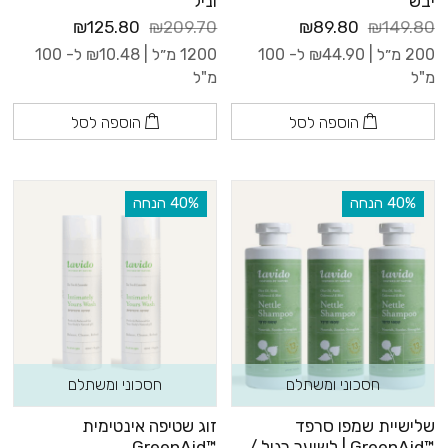
יבש
וניל
₪125.80
₪209.70
₪89.80
₪149.80
200 מ״ל |
44.90
₪
ל- 100
1200 מ״ל |
10.48
₪
ל- 100
מ"ל
מ"ל
הוספה לסל
הוספה לסל
‫40% הנחה
‫40% הנחה
חסכוני ומשתלם
חסכוני ומשתלם
שלישיית שמפו סרפד
זוג שטיפה אינטימית
™GreenAid | לשיער רגיל /
™GreenAid