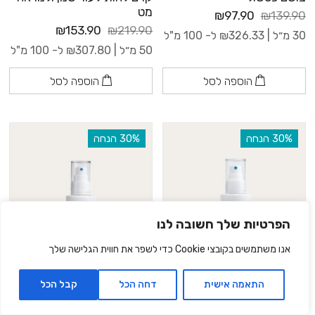
מט
₪97.90
₪139.90
₪153.90
₪219.90
30 מ״ל |
326.33
₪
ל- 100 מ"ל
50 מ״ל |
307.80
₪
ל- 100 מ"ל
הוספה לסל
הוספה לסל
‫30% הנחה
‫30% הנחה
הפרטיות שלך חשובה לנו
אנו משתמשים בקובצי Cookie כדי לשפר את חווית הגלישה שלך
התאמה אישית
דחה הכל
קבל הכל
מי פנים | לעור מעורב עד שמן
מי פנים | לעור רגיל עד יבש
₪52.40
₪74.90
₪52.40
₪74.90