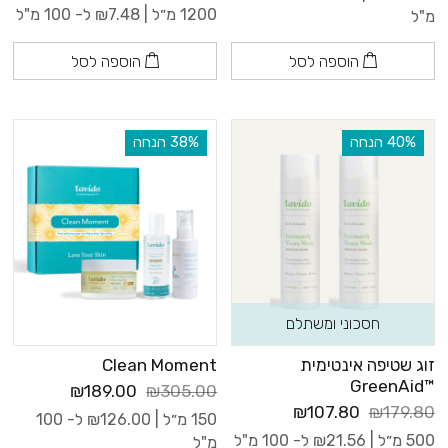
1200 מ״ל |
7.48
₪
ל- 100 מ"ל
מ"ל
הוספה לסל
הוספה לסל
‫40% הנחה
‫38% הנחה
חסכוני ומשתלם
זוג שטיפה אינטימית
Clean Moment
™GreenAid
₪189.00
₪305.00
₪107.80
₪179.80
150 מ״ל |
126.00
₪
ל- 100
500 מ״ל |
21.56
₪
ל- 100 מ"ל
מ"ל