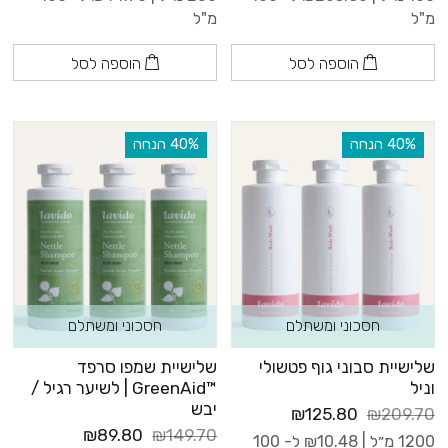
מ"ל
מ"ל
הוספה לסל
הוספה לסל
‫40% הנחה
‫40% הנחה
חסכוני ומשתלם
חסכוני ומשתלם
שלישיית סבוני גוף פטשולי
שלישיית שמפו סרפד
וניל
™GreenAid | לשיער רגיל /
יבש
₪125.80
₪209.70
₪89.80
₪149.70
1200 מ״ל |
10.48
₪
ל- 100