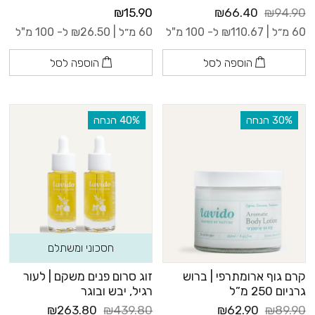
₪15.90
₪66.40
₪94.90
60 מ״ל |
110.67
₪
ל- 100 מ"ל
60 מ״ל |
26.50
₪
ל- 100 מ"ל
הוספה לסל
הוספה לסל
‫30% הנחה
‫40% הנחה
חסכוני ומשתלם
קרם גוף ארומתרפי | ברוש
זוג סרום פנים משקם | לעור
גרניום 250 מ”ל
רגיל, יבש ובוגר
₪263.80
₪439.80
₪62.90
₪89.90