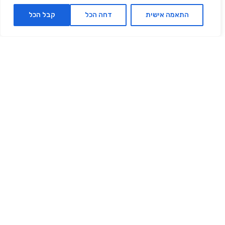
התאמה אישית
דחה הכל
קבל הכל
Pure Lift מארז שגרת אנטי
The Daily Glow Ritual
אייג’ינג
שגרת טיפוח יומיומית
₪509.00
₪850.00
₪559.00
₪930.00
150 מ״ל |
372.67
₪
ל- 100
150 מ״ל |
339.33
₪
ל- 100
מ"ל
מ"ל
הוספה לסל
הוספה לסל
אזל מהמלאי
‫40% הנחה