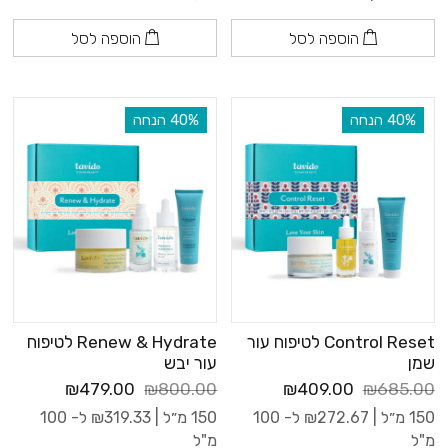
הוספה לסל
הוספה לסל
‫40% הנחה
‫40% הנחה
Control Reset לטיפוח עור
Renew & Hydrate לטיפוח
שמן
עור יבש
₪479.00
₪800.00
₪409.00
₪685.00
150 מ״ל |
272.67
₪
ל- 100
150 מ״ל |
319.33
₪
ל- 100
מ"ל
מ"ל