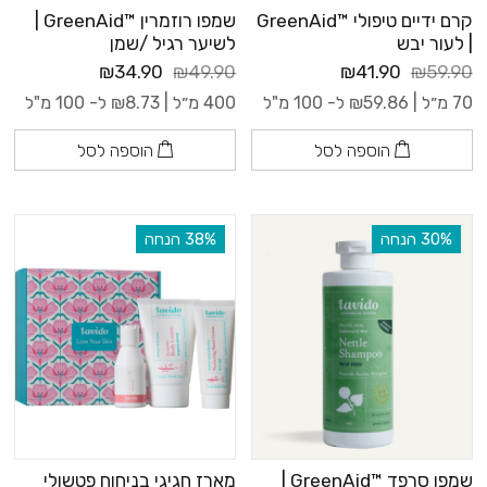
קרם ידיים טיפולי ™GreenAid
שמפו רוזמרין ™GreenAid |
| לעור יבש
לשיער רגיל /שמן
₪34.90
₪49.90
₪41.90
₪59.90
70 מ״ל |
59.86
₪
ל- 100 מ"ל
400 מ״ל |
8.73
₪
ל- 100 מ"ל
הוספה לסל
הוספה לסל
‫30% הנחה
‫38% הנחה
שמפו סרפד ™GreenAid |
מארז חגיגי בניחוח פטשולי