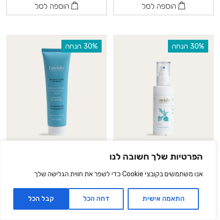
הוספה לסל
הוספה לסל
‫30% הנחה
‫30% הנחה
מי פנים | לעור רגיל עד יבש
מסיכת לחות אנטי-אוקסידנט
הפרטיות שלך חשובה לנו
| לעור יבש
₪52.40
₪74.90
אנו משתמשים בקובצי Cookie כדי לשפר את חווית הגלישה שלך
₪118.90
₪169.90
120 מ״ל |
43.67
₪
ל- 100 מ"ל
100 מ״ל |
118.90
₪
ל- 100
התאמה אישית
דחה הכל
קבל הכל
מ"ל