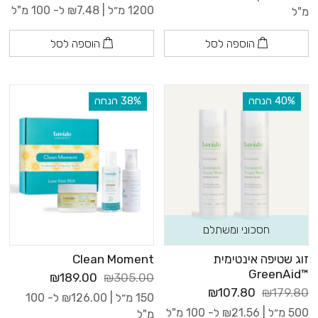
1200 מ״ל |
7.48
₪
ל- 100 מ"ל
מ"ל
הוספה לסל
הוספה לסל
‫40% הנחה
‫38% הנחה
חסכוני ומשתלם
זוג שטיפה אינטימית
Clean Moment
™GreenAid
₪189.00
₪305.00
₪107.80
₪179.80
150 מ״ל |
126.00
₪
ל- 100
500 מ״ל |
21.56
₪
ל- 100 מ"ל
מ"ל