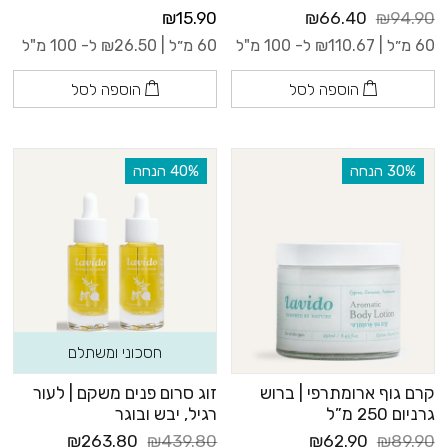
₪15.90
₪66.40
₪94.90
60 מ״ל |
110.67
₪
ל- 100 מ"ל
60 מ״ל |
26.50
₪
ל- 100 מ"ל
הוספה לסל
הוספה לסל
‫30% הנחה
‫40% הנחה
חסכוני ומשתלם
קרם גוף ארומתרפי | ברוש
זוג סרום פנים משקם | לעור
גרניום 250 מ”ל
רגיל, יבש ובוגר
₪263.80
₪439.80
₪62.90
₪89.90