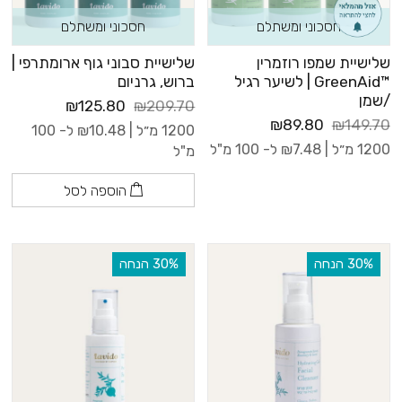
חסכוני ומשתלם
חסכוני ומשתלם
שלישיית שמפו רוזמרין
שלישיית סבוני גוף ארומתרפי |
™GreenAid | לשיער רגיל
ברוש, גרניום
/שמן
₪125.80
₪209.70
₪89.80
₪149.70
1200 מ״ל |
10.48
₪
ל- 100
1200 מ״ל |
7.48
₪
ל- 100 מ"ל
מ"ל
הוספה לסל
‫30% הנחה
‫30% הנחה