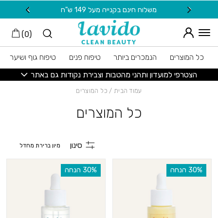
חזרה למעלה
Skip to Conten
 149 ש"ח
20 ש"ח מתנה למצטרפות חדשות לניוזלטר
)
0
(
כל המוצרים
הנמכרים ביותר
טיפוח פנים
טיפוח גוף ושיער
הצטרפי למועדון ותהני מהטבות וצבירת נקודות גם באתר
עמוד הבית
/ כל המוצרים
כל המוצרים
סינון
‫30% הנחה
‫30% הנחה