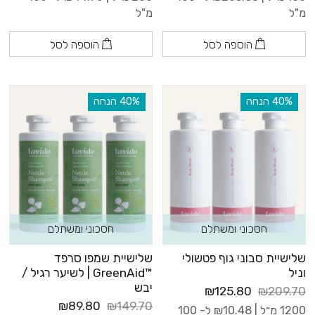
מ"ל
מ"ל
הוספה לסל
הוספה לסל
‫40% הנחה
‫40% הנחה
חסכוני ומשתלם
חסכוני ומשתלם
שלישיית סבוני גוף פטשולי
שלישיית שמפו סרפד
וניל
™GreenAid | לשיער רגיל /
יבש
₪125.80
₪209.70
₪89.80
₪149.70
1200 מ״ל |
10.48
₪
ל- 100