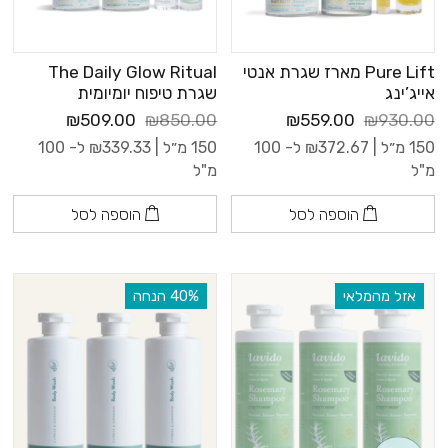
Pure Lift מארז שגרת אנטי
The Daily Glow Ritual
אייג’ינג
שגרת טיפוח יומיומית
₪509.00
₪850.00
₪559.00
₪930.00
150 מ״ל |
372.67
₪
ל- 100
150 מ״ל |
339.33
₪
ל- 100
מ"ל
מ"ל
הוספה לסל
הוספה לסל
אזל מהמלאי
‫40% הנחה