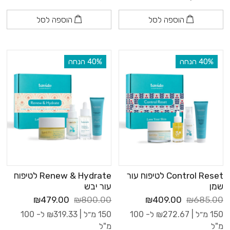
הוספה לסל
הוספה לסל
‫40% הנחה
‫40% הנחה
Control Reset לטיפוח עור
Renew & Hydrate לטיפוח
שמן
עור יבש
₪479.00
₪800.00
₪409.00
₪685.00
150 מ״ל |
272.67
₪
ל- 100
150 מ״ל |
319.33
₪
ל- 100
מ"ל
מ"ל