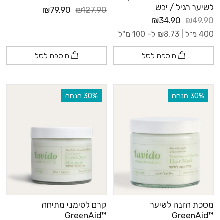
לשיער רגיל / יבש
₪79.90
₪127.90
₪34.90
₪49.90
400 מ״ל |
8.73
₪
ל- 100 מ"ל
הוספה לסל
הוספה לסל
‫30% הנחה
‫30% הנחה
מסכת הזנה לשיער
קרם לסימני מתיחה
™GreenAid
™GreenAid