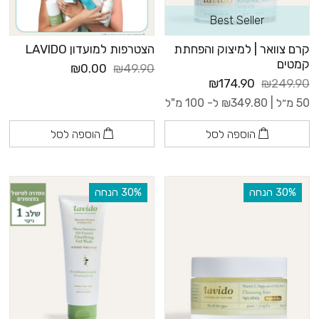
Best Seller
קרם צוואר | למיצוק והפחתת
הצטרפות למועדון LAVIDO
קמטים
₪0.00
₪49.90
₪174.90
₪249.90
50 מ״ל |
349.80
₪
ל- 100 מ"ל
הוספה לסל
הוספה לסל
‫30% הנחה
‫30% הנחה