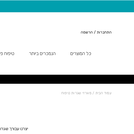
חזרה למעלה
Skip to Conten
20 ש"ח מתנה למצטרפות חדשות לניוזלטר
התחברות
/
הרשמה
כל המוצרים
הנמכרים ביותר
טיפוח פנ
עמוד הבית
/ מארזי שגרות טיפוח
יצרנו עבורך שגרו