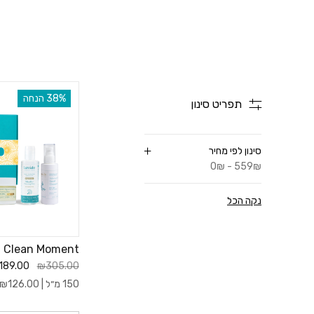
כל שגרה נבנתה בקפ
בין אם את מחפשת שגרת
‫38% הנחה
תפריט סינון
סינון לפי מחיר
0₪ - 559₪
נקה הכל
Clean Moment
189.00
₪305.00
150 מ״ל |
126.00
₪