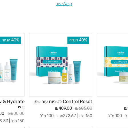
קרא/י עוד
ידה על בסיס התאמה לצרכים שונים של העור, כך שתוכלי ליהנות מטיפול מקיף, מאוזן
להתלבט אילו מוצרים לבחור או כיצד לשלב ביניהם.
 טיפוח יומיומית, פתרון לעור יבש, עור מעורב או טיפול ממוקד לצרכים ספציפיים –
שדרוש לעור בריא, קורן ומטופח.
‫40% הנחה
‫40% הנחה
Control Reset לטיפוח עור שמן
יבש
₪409.00
₪685.00
₪
00
₪800.00
ל- 100 מ"ל
150 מ״ל |
272.67
₪
ל- 100 מ"ל
150 מ״ל |
9.33