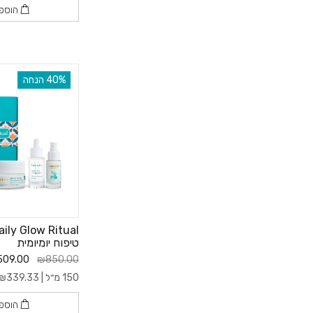
הוספ
‫40% הנחה
טיפוח יומיומית
09.00
₪850.00
150 מ״ל |
339.33
₪
הוספ