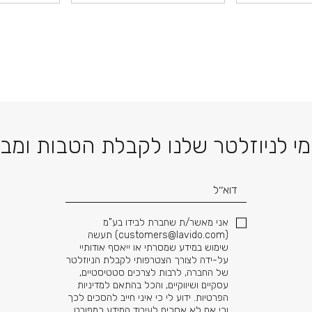
דוא׳׳ל
י לניוזלטר שלנו לקבלת הטבות ומב
אני מאשר/ת שחברת לבידו בע"מ
(
customers@lavido.com
) תעשה
שימוש במידע שמסרתי או ייאסף אודותיי
על-ידה לצורך הצטרפותי לקבלת הניוזלטר
של החברה, לרבות לצרכים סטטיסטיים,
עסקיים ושיווקיים, והכל בהתאם למדיניות
הפרטיות. ידוע לי כי איני חייב להסכים לכך
וכי אם לא אסכים לעיבוד המידע כמפורט