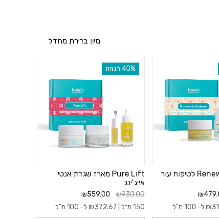
 ויעיל, ללא צורך
 כאן תמצאי את כל מה
‫40% הנחה
Renew & Hydrate לטיפוח עור
Pure Lift מארז שגרת אנטי
אייג’ינג
₪559.00
₪930.00
₪479.
31
₪
ל- 100 מ"ל
150 מ״ל |
372.67
₪
ל- 100 מ"ל