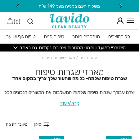
חזרה למעלה
Skip to Conten
משלוח חינם בקנייה מעל 149 ש"ח
20 ש"ח מתנה למצטרפות חדשות לניוזלטר
)
0
(
כל המוצרים
הנמכרים ביותר
טיפוח פנים
טיפוח גוף ושיער
הצטרפי למועדון ותהני מהטבות וצבירת נקודות גם באתר
עמוד הבית
/ מארזי שגרות טיפוח
מארזי שגרות טיפוח
שגרת טיפוח שלמה- כל מה שהעור שלך צריך במקום אחד
יצרנו עבורך שגרות טיפוח שלמות המשלבות את המוצרים הנכונים לכל
שלב בטיפוח העור -מניקוי והזנה ועד לחות והגנה.
קרא/י עוד
כל שגרה נבנתה בקפידה על בסיס התאמה לצרכים שונים של העור,
כך שתוכלי ליהנות מטיפול מקיף, מאוזן ויעיל, ללא צורך להתלבט אילו
סינון
מוצרים לבחור או כיצד לשלב ביניהם.