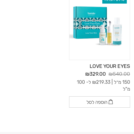
LOVE YOUR EYES
₪329.00
₪540.00
150 מ״ל |
219.33
₪
ל- 100
מ"ל
הוספה לסל