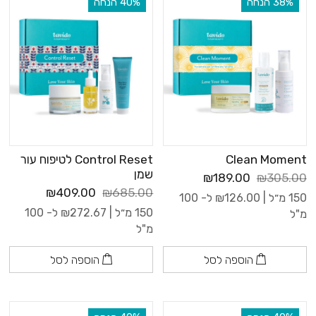
‫38% הנחה
‫40% הנחה
בין אם את מחפשת שגרת טיפוח יומיומית, פתרון לעור יבש, עור מעורב
או טיפול ממוקד לצרכים ספציפיים – כאן תמצאי את כל מה שדרוש
לעור בריא, קורן ומטופח.
Clean Moment
Control Reset לטיפוח עור
שמן
₪189.00
₪305.00
₪409.00
₪685.00
150 מ״ל |
126.00
₪
ל- 100
150 מ״ל |
272.67
₪
ל- 100
מ"ל
מ"ל
הוספה לסל
הוספה לסל