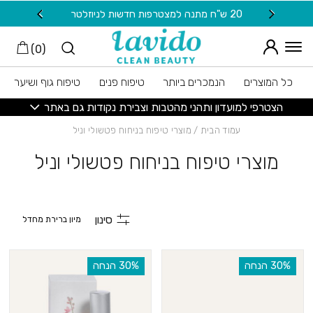
חזרה למעלה
Skip to Conten
20 ש"ח מתנה למצטרפות חדשות לניוזלטר
משלוח
)
0
(
כל המוצרים
הנמכרים ביותר
טיפוח פנים
טיפוח גוף ושיער
הצטרפי למועדון ותהני מהטבות וצבירת נקודות גם באתר
עמוד הבית
/ מוצרי טיפוח בניחוח פטשולי וניל
מוצרי טיפוח בניחוח פטשולי וניל
סינון
‫30% הנחה
‫30% הנחה