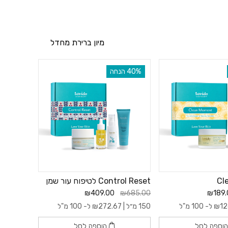
זיקים או חומרים
‫40% הנחה
ים
Cl
Control Reset לטיפוח עור שמן
₪409.00
₪685.00
₪189.
דאי לעקוב ולשים לב
12
₪
ל- 100 מ"ל
150 מ״ל |
272.67
₪
ל- 100 מ"ל
וספה לסל
הוספה לסל