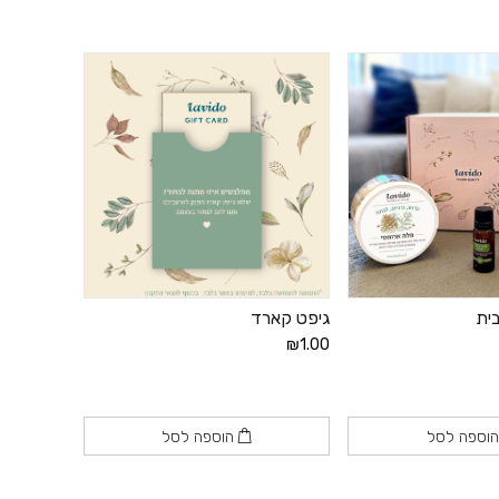
ם בנפרד.
ית
גיפט קארד
נים אתריים ריחניים
₪1.00
וספה לסל
הוספה לסל