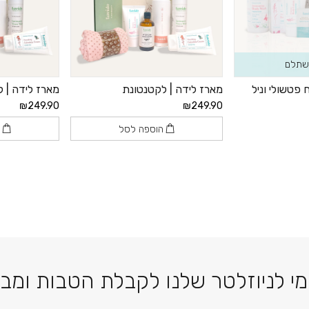
שתלם
פטשולי וניל
מארז לידה | לקטנטונת
מארז לידה | ל
₪249.90
₪249.90
הוספה לסל
ה
דוא׳׳ל
י לניוזלטר שלנו לקבלת הטבות ומב