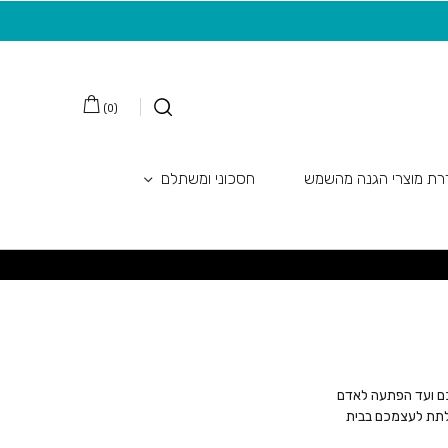
משלוח חינם בקנייה מעל 149 ש"ח
20 ש"ח מתנה למצטרפות חדשות לניוזלטר
)
0
(
ת מוצרי הגנה מהשמש
חסכוני ומשתלם
מכם ועד הפתעה לאדם
 לתת לעצמכם בבית