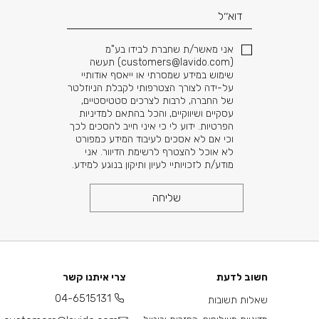
אני מאשר/ת שחברת לבידו בע"מ
(
customers@lavido.com
) תעשה
שימוש במידע שמסרתי או ייאסף אודותיי
על-ידה לצורך הצטרפותי לקבלת הניוזלטר
של החברה, לרבות לצרכים סטטיסטיים,
עסקיים ושיווקיים, והכל בהתאם למדיניות
הפרטיות. ידוע לי כי איני חייב להסכים לכך
וכי אם לא אסכים לעיבוד המידע כמפורט
לא אוכל להצטרף לרשימת הדיוור. אני
מודע/ת לזכויותיי לעיון ותיקון בנוגע למידע.
שליחה
חשוב לדעת
צרי איתנו קשר
04-6515131
שאלות תשובות