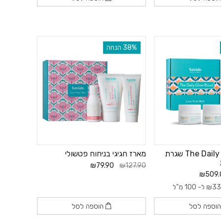
מושלמת.
‫38% הנחה
יצוק העור.
ז בניחוח פטשולי.
ביותר המתאימים לרך
The Daily Glow Ritual שגרת
מארז חגיגי בניחוח פטשולי
₪79.90
₪127.90
₪509.
33
₪
ל- 100 מ"ל
וספה לסל
הוספה לסל