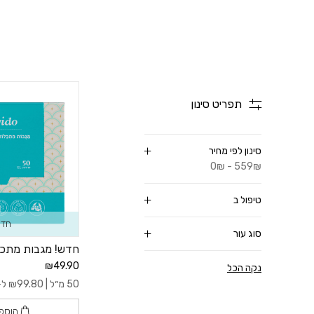
כל ערכת טיפוח במ
תפריט סינון
מוצ
סינון לפי מחיר
0₪ - 559₪
מ
טיפול ב
חדש
סוג עור
חדש! מגבות מתכלו
₪49.90
נקה הכל
חגים ומועדים, כאשר 
50 מ״ל |
99.80
₪
ל- 100
הוספ