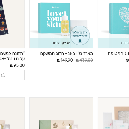
יוחד
מבצע מיוחד
וג המטופח
מארז ט”ו באב- הזוג המשקם
“תזונה לנשים
על תזונה”-אל
₪149.90
₪439.80
₪
₪95.00
ה