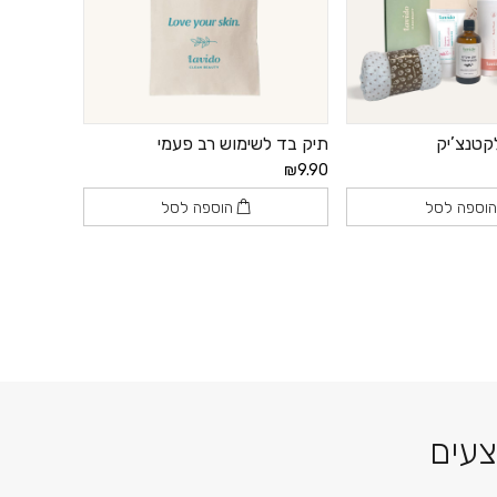
קטנצ’יק
תיק בד לשימוש רב פעמי
₪9.90
וספה לסל
הוספה לסל
צעים