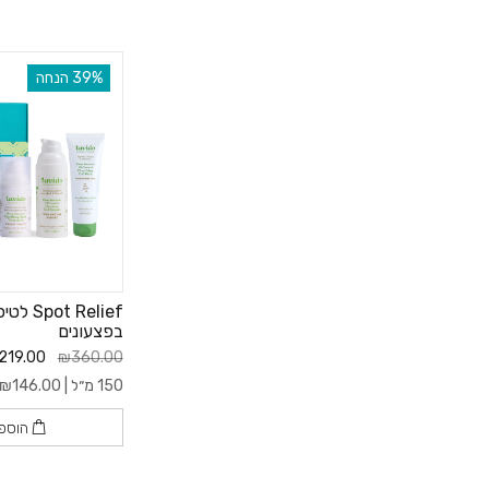
מארזי טיפ
‫39% הנחה
t Relief
למי שאוהב ליצור אוו
בפצעונים
219.00
₪360.00
150 מ״ל |
146.00
₪
הוספ