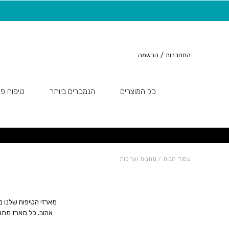
חזרה למעלה
Skip to Conten
משלוח חינם בקנייה מעל 149 ש"ח
התחברות
/
הרשמה
כל המוצרים
הנמכרים ביותר
טיפוח פנ
עמוד הבית
/ מתנות וערכות
מארזי הטיפוח שלנו מ
אהוב. כל מארז מתנ