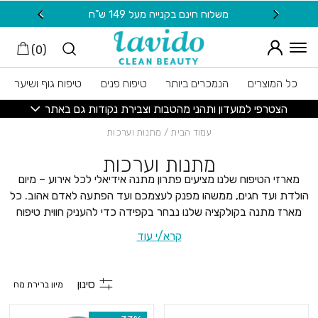
חזרה למעלה
Skip to Conten
משלוח חינם בקנייה מעל 149 ש"ח
20 ש"ח מתנה למצטרפות חדשות לניוזלטר
)
0
(
כל המוצרים
הנמכרים ביותר
טיפוח פנים
טיפוח גוף ושיער
הצטרפי למועדון ותהני מהטבות וצבירת נקודות גם באתר
עמוד הבית
/ מתנות וערכות
מתנות וערכות
מארזי הטיפוח שלנו מציעים פתרון מתנה אידיאלי לכל אירוע – מיום
הולדת ועד חגים, ממשהו מפנק לעצמכם ועד הפתעה לאדם אהוב. כל
מארז מתנה בקולקציה שלנו נבחר בקפידה כדי להעניק חווית טיפוח
יוקרתית ומפנקת שאפשר לתת לעצמכם בבית ולחסוך טיפולים יקרים.
קרא/י עוד
למה לבחור במארזי
סינון
הטיפוח שלנו?