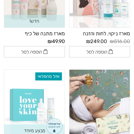
הזמינו את המארז המתאים ישירות מן האתר ואתם או מקבל
המתנה תקבלו את המארז במשלוח מהיר עד הבית. אם יש
חדש!
התלבטות מוזמנים לפנות אלינו
בווטסאפ
או השאירו פרטים
כאן
מארז ניקוי, לחות והזנה
מארז מתנה של כיף
₪49.90
₪249.00
₪516.00
הוספה לסל
הוספה לסל
אזל מהמלאי
מבצע מיוחד