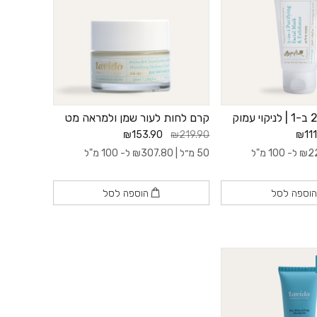
קרם לחות לעור שמן ולמראה מט
₪153.90
₪219.90
₪111
2
₪
ל- 100 מ"ל
50 מ״ל |
307.80
₪
ל- 100 מ"ל
וספה לסל
הוספה לסל