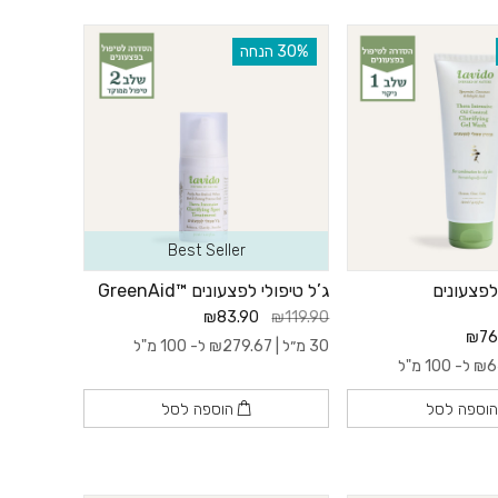
‫30% הנחה
Best Seller
לפצעונים
ג’ל טיפולי לפצעונים ™GreenAid
₪83.90
₪119.90
₪76
30 מ״ל |
279.67
₪
ל- 100 מ"ל
6
₪
ל- 100 מ"ל
וספה לסל
הוספה לסל