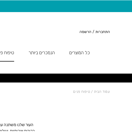
חזרה למעלה
Skip to Conten
משלוח חינם בקנייה מעל 149 ש"ח
התחברות
/
הרשמה
כל המוצרים
הנמכרים ביותר
טיפוח פנ
עמוד הבית
/ טיפוח פנים
העור שלנו משתנה עם ה
רכיבים איכותיים, יעיל