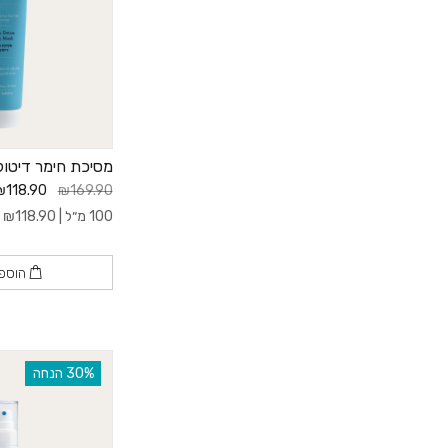
מסיכת חימר דיטוק
₪118.90
₪169.90
100 מ״ל |
118.90
₪
ל-
הוספ
‫30% הנחה