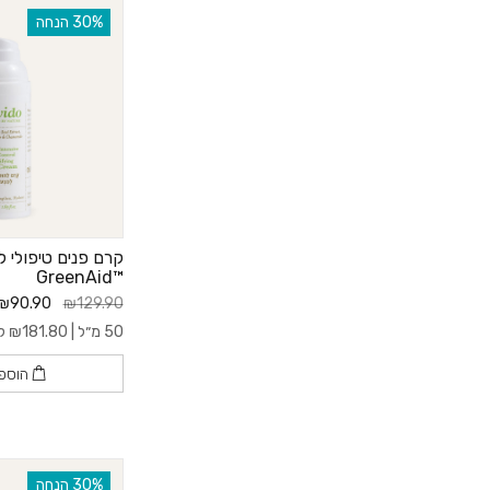
‫30% הנחה
קרם פנים טיפולי ל
™GreenAid
₪90.90
₪129.90
50 מ״ל |
181.80
₪
ל- 0
הוספ
‫30% הנחה