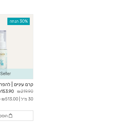
‫30% הנחה
Seller
קרם עיניים | להפ
153.90
₪219.90
30 מ״ל |
513.00
₪
ל- 
הוספ