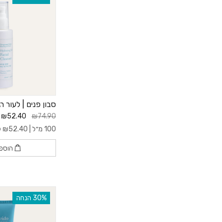
סבון פנים | לעור ר
₪52.40
₪74.90
100 מ״ל |
52.40
₪
ל- 
הוספ
‫30% הנחה