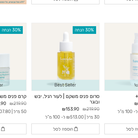
נת לבחור את המוצרים המתאימים לך ביותר, ולהזמין אותם מהאתר בקלות ובנוחות. העו
‫30% הנחה
‫30% הנחה
!
Best Seller
er
+
סרום פנים משקם | לעור רגיל, יבש
קרם פנים משק
ובוגר
.90
₪219.90
₪
₪153.90
₪219.90
- 100 מ"ל
50 מ״ל |
07.80
30 מ״ל |
513.00
₪
ל- 100 מ"ל
ה לסל
הוספה לסל
ה