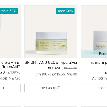
‫30% הנחה
‫30% הנחה
Best 
וק והפחתת
באלם ניקוי | BRIGHT AND GLOW
תרחיץ טיפולי 
™GreenAid
₪104.90
₪149.90
.90
₪109.90
₪
90 מ״ל |
116.56
₪
ל- 100 מ"ל
 100 מ"ל
120 מ״ל |
4.08
ה לסל
הוספה לסל
ה