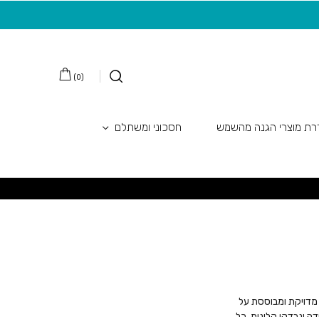
משלוח חינם בקנייה מעל 149 ש"ח
20 ש"ח מתנה למצטרפות חדשות לניוזלטר
)
0
(
ת מוצרי הגנה מהשמש
חסכוני ומשתלם
, מדויקת ומבוססת על
דה ונבדקו קלינית. כל