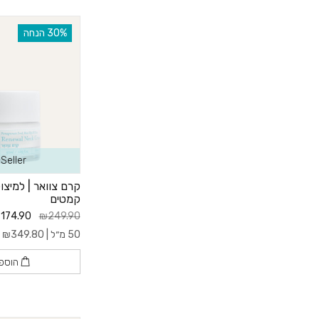
‫30% הנחה
Seller
קרם צוואר | למיצ
קמטים
174.90
₪249.90
50 מ״ל |
349.80
₪
ל-
הוספ