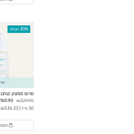
טיפולי. את מוזמ
‫30% הנחה
חדש
סרום ממצק קולגן
160.90
₪229.90
30 מ״ל |
536.33
₪
ל
הוספ