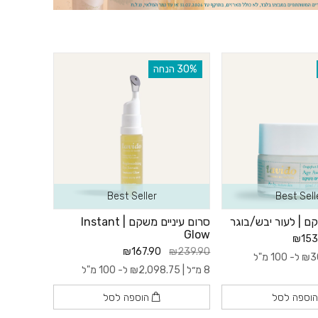
ר שלך יודה לך.
‫30% הנחה
Best Seller
Best Sell
ם | לעור יבש/בוגר
סרום עיניים משקם | Instant
Glow
₪153
₪167.90
₪239.90
3
₪
ל- 100 מ"ל
8 מ״ל |
2,098.75
₪
ל- 100 מ"ל
וספה לסל
הוספה לסל