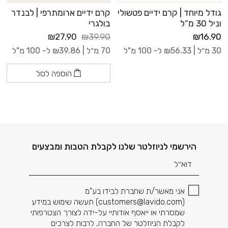
גודל מיוחד | קרם ידיים פטשולי
קרם ידיים ארומתרפי | לבנדר
וניל 30 מ”ל
בולגרי
₪27.90
₪39.90
₪16.90
30 מ״ל |
56.33
₪
ל- 100 מ"ל
70 מ״ל |
39.86
₪
ל- 100 מ"ל
הוספה לסל
דוא׳׳ל
הירשמי לניוזלטר שלנו לקבלת הטבות ומבצעים
אני מאשר/ת שחברת לבידו בע"מ
(
customers@lavido.com
) תעשה שימוש במידע
שמסרתי או ייאסף אודותיי על-ידה לצורך הצטרפותי
לקבלת הניוזלטר של החברה, לרבות לצרכים