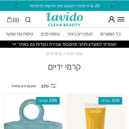
חזרה למעלה
Skip to Conten
20 ש"ח מתנה למצטרפות חדשות לניוזלטר
משלוח
)
0
(
כל המוצרים
הנמכרים ביותר
טיפוח פנים
טיפוח גוף ושיער
הצטרפי למועדון ותהני מהטבות וצבירת נקודות גם באתר
עמוד הבית
/ קרמי ידיים
קרמי ידיים
סינון
‫30% הנחה
‫33% הנחה