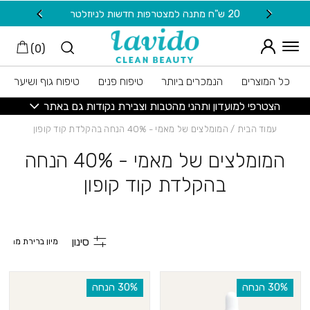
חזרה למעלה
Skip to Conten
20 ש"ח מתנה למצטרפות חדשות לניוזלטר
משלוח
)
0
(
כל המוצרים
הנמכרים ביותר
טיפוח פנים
טיפוח גוף ושיער
הצטרפי למועדון ותהני מהטבות וצבירת נקודות גם באתר
עמוד הבית
/ המומלצים של מאמי - 40% הנחה בהקלדת קוד קופון
המומלצים של מאמי - 40% הנחה
בהקלדת קוד קופון
סינון
‫30% הנחה
‫30% הנחה