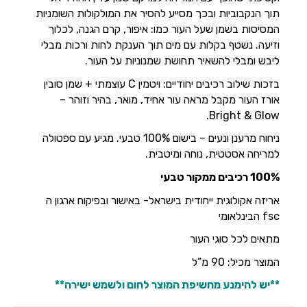
תוך הנקבוביות ובכך מסייע להסיר את המולקולות השומניות
המסיסות בשמן שעל העור כמו: איפור, קרם הגנה, לכלוך
וזיעה. נשטף בקלות עם מים תוך הענקת לחות ורכות מבלי
ליבש ומבלי להשאיר תחושת שמנוניות על העור.
בזכות שילוב רכיבים יחודיים: ויטמין C עוצמתי + שמן סובין
אורז העור מקבל מראה עור אחיד, מואר, בהיר וזוהר –
Bright & Glow.
ניחוח מרענן ונעים – בישום 100% טבעי. מגיע עם ספטולה
למריחה אסטטית, נוחה ומיטבית.
100% רכיבים ממקור טבעי
אריזה אקולוגית ייחודית בישראל- באישור ובפיקוח ארגון ה
fsc הבינלאומי
מתאים לכל סוגי העור
המוצר מכיל: 90 מ”ל
**יש להימנע מחשיפת המוצר לחום ולשמש ישירה**