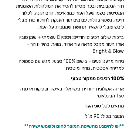
תוך הנקבוביות ובכך מסייע להסיר את המולקולות השומניות
המסיסות בשמן שעל העור כמו: איפור, קרם הגנה, לכלוך
וזיעה. נשטף בקלות עם מים תוך הענקת לחות ורכות מבלי
ליבש ומבלי להשאיר תחושת שמנוניות על העור.
בזכות שילוב רכיבים יחודיים: ויטמין C עוצמתי + שמן סובין
אורז העור מקבל מראה עור אחיד, מואר, בהיר וזוהר –
Bright & Glow.
ניחוח מרענן ונעים – בישום 100% טבעי. מגיע עם ספטולה
למריחה אסטטית, נוחה ומיטבית.
100% רכיבים ממקור טבעי
אריזה אקולוגית ייחודית בישראל- באישור ובפיקוח ארגון ה
fsc הבינלאומי
מתאים לכל סוגי העור
המוצר מכיל: 90 מ”ל
**יש להימנע מחשיפת המוצר לחום ולשמש ישירה**