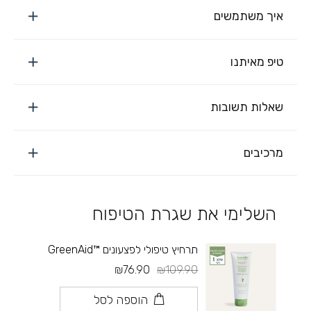
איך משתמשים
טיפ מאיתנו
שאלות תשובות
מרכיבים
השלימי את שגרת הטיפוח
תרחיץ טיפולי לפצעונים ™GreenAid
₪76.90
₪109.90
הוספה לסל