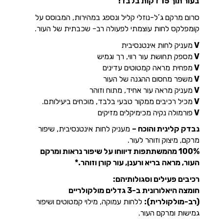
בעור תוך 15 דקות בלבד!
סרום מרקם ג’ל-נוזלי קליל ונספג במהירות, המבוסס על
קומפלקס לחות עוצמתי לפעולה רב- שכבתית של העור.
V
מעניק לחות אינטנסיבית
V
מספק תחושת עור רווי, רך וגמיש
V
מפחית מראה קמטוטים עדינים
V
משפר מחסום ההגנה של העור
V
מעניק מראה עור אחיד, מתוח וזוהר
V
מכיל רכיבים ממקור טבעי בלבד, מוכחים ביעילותם.
V
פורמולה נקיה מכימיקלים מזיקים
נבדק קלינית והוכח –
מעניק לחות אינטנסיבית, שיפור
מרקם, מיצוק וזוהר לעור.
100% מהמשתתפות דיווחו על שיפור נראות ומרקם
העור, מראה בריא ורענן, עור קורן וזוהר.*
רכיבים פעילים וסגולותיהם:
חומצה היאלורונית ב-3 גדלים מולקולריים
(רב-מולקולרית):
ללחות עמוקה, מילוי קמטוטים ושיפור
גמישות ומרקם העור.