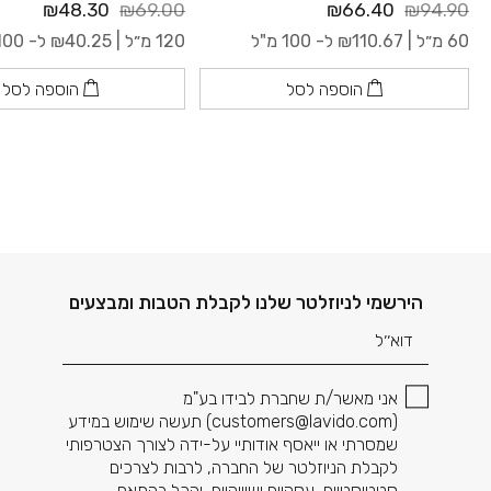
₪48.30
₪69.00
₪66.40
₪94.90
60 מ״ל |
110.67
₪
ל- 100 מ"ל
120 מ״ל |
40.25
₪
ל- 100 מ"ל
הוספה לסל
הוספה לסל
דוא׳׳ל
הירשמי לניוזלטר שלנו לקבלת הטבות ומבצעים
אני מאשר/ת שחברת לבידו בע"מ
(
customers@lavido.com
) תעשה שימוש במידע
שמסרתי או ייאסף אודותיי על-ידה לצורך הצטרפותי
לקבלת הניוזלטר של החברה, לרבות לצרכים
סטטיסטיים, עסקיים ושיווקיים, והכל בהתאם