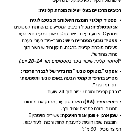
V
פורמולה נקיה ללא כימיקליים מזיקים.
רכיבים מרכזיים בעלי יעילות מוכחת קלינית:
פפטיד קולגן+ חומצה היאלורונית בטכנולוגית
אנקפסולציה:
מכיל רכיבים המסייעים בהפחתת קמטוטים
וויטמין C הידוע בעידוד יצור קולגן באופן טבעי בתאי העור
פפטיד טבעי מפטריית ריישי:
סופר-פוד לעור! בעלת
פעילות מוכחת קלינית בהגנה, תיקון וחידוש העור תוך
פחות מחודש*.
*(
מחקר קליני: שיפור ניכר בקמטוטים תוך 24–28 יום
.)
אפקט “בוטוקס טבעי” מזן נדיר של לבנדר פרפרי:
מסייע בהרפיית קמטי הבעה באופן טבעי ומשמעותי
תוך זמן קצר*.
*נבדק קלינית והוכח שיפור תוך 24 שעות
ניאצינאמיד
(B3):
מאחד גוון עור, מחזק את מחסום
ההגנה, תורם למראה אחיד ורך.
שמן ארגן + שמן אגוז האינקה
:
עשירים בוויטמין E
וחומצות שומן חיוניות להענקת לחות ורכות לעור יבש .
המוצר מכיל : 30 מ”ל