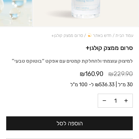
עמוד הבית
/
חדש באתר
/ סרום ממצק קולגן+
סרום ממצק קולגן+
כמות סרום ממצק קולגן+
למיצוק עוצמתי ולהחלקת קמטים עם אפקט “בוטוקס טבעי”
₪160.90
₪229.90
30 מ״ל |
536.33
₪
ל- 100 מ"ל
הוספה לסל