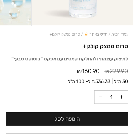
עמוד הבית
/
חדש באתר
/ סרום ממצק קולגן+
סרום ממצק קולגן+
כמות סרום ממצק קולגן+
למיצוק עוצמתי ולהחלקת קמטים עם אפקט “בוטוקס טבעי”
₪160.90
₪229.90
30 מ״ל |
536.33
₪
ל- 100 מ"ל
הוספה לסל