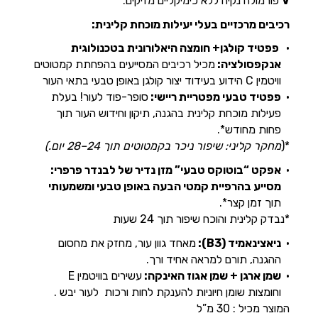
V
פורמולה נקיה ללא כימיקליים מזיקים.
רכיבים מרכזיים בעלי יעילות מוכחת קלינית:
פפטיד קולגן+ חומצה היאלורונית בטכנולוגית
אנקפסולציה:
מכיל רכיבים המסייעים בהפחתת קמטוטים
וויטמין C הידוע בעידוד יצור קולגן באופן טבעי בתאי העור
פפטיד טבעי מפטריית ריישי:
סופר-פוד לעור! בעלת
פעילות מוכחת קלינית בהגנה, תיקון וחידוש העור תוך
פחות מחודש*.
*(
מחקר קליני: שיפור ניכר בקמטוטים תוך 24–28 יום
.)
אפקט “בוטוקס טבעי” מזן נדיר של לבנדר פרפרי:
מסייע בהרפיית קמטי הבעה באופן טבעי ומשמעותי
תוך זמן קצר*.
*נבדק קלינית והוכח שיפור תוך 24 שעות
ניאצינאמיד
(B3):
מאחד גוון עור, מחזק את מחסום
ההגנה, תורם למראה אחיד ורך.
שמן ארגן + שמן אגוז האינקה
:
עשירים בוויטמין E
וחומצות שומן חיוניות להענקת לחות ורכות לעור יבש .
המוצר מכיל : 30 מ”ל