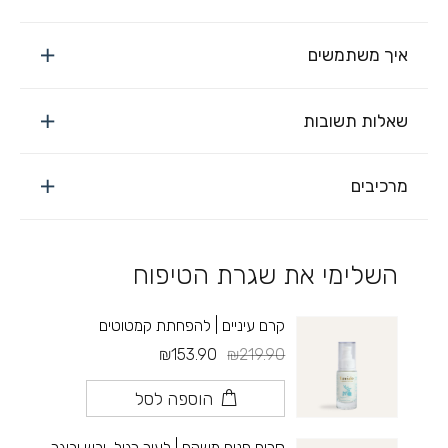
איך משתמשים
שאלות תשובות
מרכיבים
השלימי את שגרת הטיפוח
קרם עיניים | להפחתת קמטוטים
₪153.90
₪219.90
הוספה לסל
סרום פנים משקם | לעור רגיל, יבש ובוגר