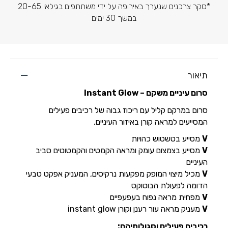
*סקר צרכנים שנערך באירופה על ידי משתתפים בגילאי 20-65
במשך 30 ימים
תיאור
סרום עיניים משקם – Instant Glow
סרום במרקם קליל עם ריכוז גבוה של רכיבים פעילים
המסייעים למראה קורן באיזור העיניים.
V
מסייע בטשטוש כהויות
V
מסייע בצמצום עומק ומראה הקמטים והקמטוטים סביב
העיניים
V
מכיל מיצוי המופק מפקעות נרקיסים, המעניק אפקט טבעי
הדומה לפעולת הבוטוקס
V
מפחית מראה נפוח בעפעפיים
V
מעניק מראה עור רענן וקורן instant glow
רכיבים פעילים וסגולותיהם: