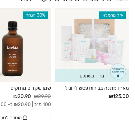
אזל מהמלאי
‫30% הנחה
מחיר משתלם
מארז מתנה בניחוח פטשולי וניל
שמן שקדים מתוקים
₪20.90
₪29.90
₪125.00
100 מ״ל |
20.90
₪
ל- 100 מ"ל
הוספה לסל