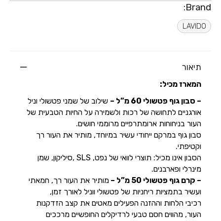
Brand:
LAVIDO
תיאור
המארז מכיל:
–
סבון גוף פטשולי 60 מ”ל –
שילוב של שמני פטשולי וניל
אורגניים לתחושה של רכות ולשמירה על החיות הטבעית של
העור בניחוחות ארומתרפיים מרוממי חושים.
סבון גוף ב
מרקם ייחודי עשיר במיוחד,
מותיר
את העור רך
וקטיפתי.
הסבון אינו מכיל: תוצרי לוואי של נפט,
SLS
,סיליקון, שמן
מינרלי
ופארבנים.
– קרם גוף פטשולי 50 מ”ל –
מותיר את העור רך, חמאתי
ועשיר בתמציות ריחניות של פטשולי ווניל לאורך זמן,
רכיבי הלחות וההזנה הפעילים מאטים את קצב הזדקנות
העור, מהווים חסם טבעי לרדיקלים החופשיים מרככים