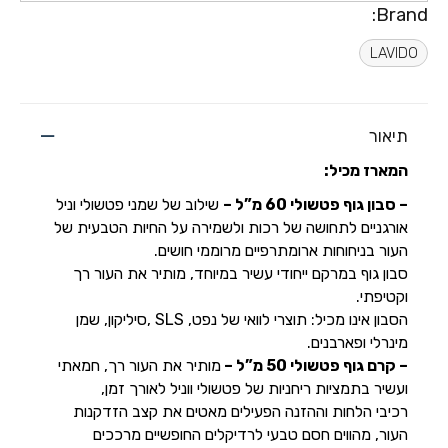
Brand:
LAVIDO
תיאור
המארז מכיל:
–
סבון גוף פטשולי 60 מ”ל –
שילוב של שמני פטשולי וניל
אורגניים לתחושה של רכות ולשמירה על החיות הטבעית של
העור בניחוחות ארומתרפיים מרוממי חושים.
סבון גוף ב
מרקם ייחודי עשיר במיוחד,
מותיר
את העור רך
וקטיפתי.
הסבון אינו מכיל: תוצרי לוואי של נפט,
SLS
,סיליקון, שמן
מינרלי
ופארבנים.
– קרם גוף פטשולי 50 מ”ל –
מותיר את העור רך, חמאתי
ועשיר בתמציות ריחניות של פטשולי ווניל לאורך זמן,
רכיבי הלחות וההזנה הפעילים מאטים את קצב הזדקנות
העור, מהווים חסם טבעי לרדיקלים החופשיים מרככים