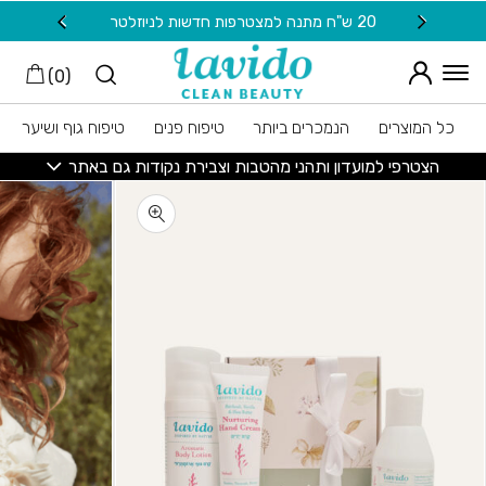
חזרה למעלה
Skip to Conten
20 ש"ח מתנה למצטרפות חדשות לניוזלטר
משלוח
)
0
(
כל המוצרים
הנמכרים ביותר
טיפוח פנים
טיפוח גוף ושיער
הצטרפי למועדון ותהני מהטבות וצבירת נקודות גם באתר