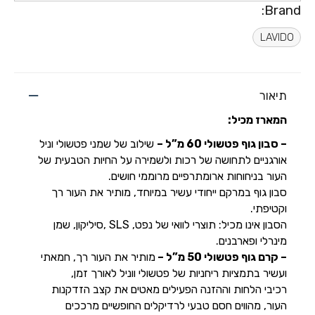
Brand:
LAVIDO
תיאור
המארז מכיל:
–
סבון גוף פטשולי 60 מ”ל –
שילוב של שמני פטשולי וניל
אורגניים לתחושה של רכות ולשמירה על החיות הטבעית של
העור בניחוחות ארומתרפיים מרוממי חושים.
סבון גוף ב
מרקם ייחודי עשיר במיוחד,
מותיר
את העור רך
וקטיפתי.
הסבון אינו מכיל: תוצרי לוואי של נפט,
SLS
,סיליקון, שמן
מינרלי
ופארבנים.
– קרם גוף פטשולי 50 מ”ל –
מותיר את העור רך, חמאתי
ועשיר בתמציות ריחניות של פטשולי ווניל לאורך זמן,
רכיבי הלחות וההזנה הפעילים מאטים את קצב הזדקנות
העור, מהווים חסם טבעי לרדיקלים החופשיים מרככים