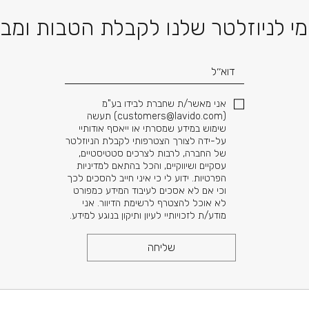
דוא׳׳ל
י לניוזלטר שלנו לקבלת הטבות ומב
אני מאשר/ת שחברת לבידו בע"מ
(
customers@lavido.com
) תעשה
שימוש במידע שמסרתי או ייאסף אודותיי
על-ידה לצורך הצטרפותי לקבלת הניוזלטר
של החברה, לרבות לצרכים סטטיסטיים,
עסקיים ושיווקיים, והכל בהתאם למדיניות
הפרטיות. ידוע לי כי איני חייב להסכים לכך
וכי אם לא אסכים לעיבוד המידע כמפורט
לא אוכל להצטרף לרשימת הדיוור. אני
מודע/ת לזכויותיי לעיון ותיקון בנוגע למידע.
שליחה