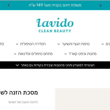
כמות מסכת הזנה לשיער ™GreenAid
משלוח חינם בקנייה מעל 149 ש"ח
20 ש"ח מתנה ל
ים
טיפוח הגוף והשיער
הסדרה הטיפולית
סדר
מתנות וגיפט קארד
מתחם טיפולים וסדנאות
הצטרפי למועדון ותהני מהטבות וצבירת נקודות גם באתר
מסכת הזנה לשיער ™id
להזנה והגנה של השיער