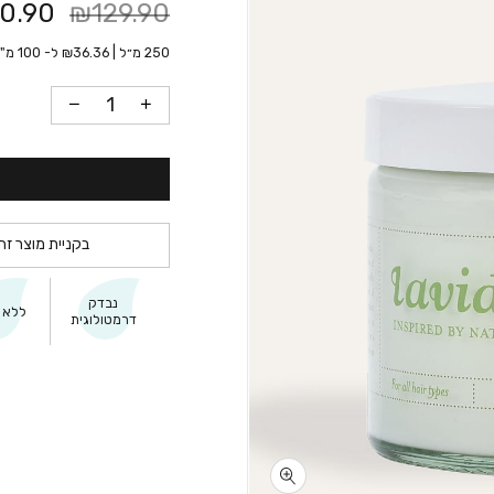
0.90
₪129.90
250 מ״ל |
36.36
₪
ל- 100 מ"ל
בקניית מוצר זה
נבדק
ללא ג
דרמטולוגית