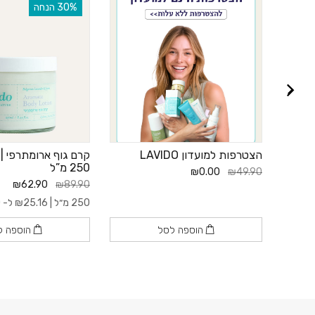
‫30% הנחה
הצטרפות למועדון LAVIDO
קרם גוף ארומתרפי | 
250 מ”ל
₪0.00
₪49.90
₪62.90
₪89.90
250 מ״ל |
25.16
₪
ל- 100 מ"ל
הוספה לסל
הוספה ל