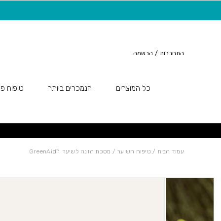
חזרה למעלה
Skip to Conten
20 ש"ח מתנה למצטרפות חדשות לניוזלטר
התחברות
/
הרשמה
כל המוצרים
הנמכרים ביותר
טיפוח פנ
עמוד הבית
/
טיפוח השיער
/ מסכת הזנה לשיער ™GreenAid