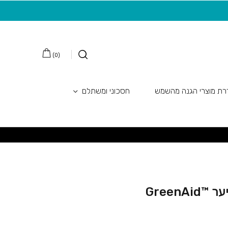
מצטרפות חדשות לניוזלטר
משלוח חינם בקנ
)
0
(
ת מוצרי הגנה מהשמש
חסכוני ומשתלם
GreenA