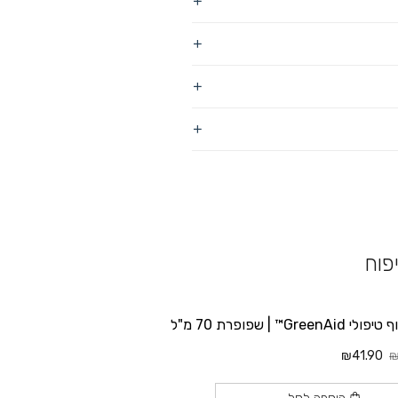
פוח
GreenAi™ | שפופרת 70 מ"ל
₪41.90
₪