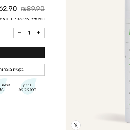
62.90
₪89.90
250 מ״ל |
25.16
₪
ל- 100 מ"ל
בקניית מוצר זה
נבדק
טבעוני 
דרמטולוגית
TA