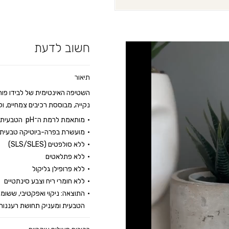
חשוב לדעת
תיאור
השטיפה האינטימית של לבידו פות
נקייה, מבוססת רכיבים צמחיים, ול
מותאמת לרמת ה־pH הטבעית של האזור האינטימי
מועשרת בפרה-ביוטיקה טבעית 
ללא סולפטים (SLS/SLES)
ללא פתלאטים
ללא פרופילן גליקול
ללא חומרי ריח וצבע סינתטיים
התוצאה: ניקוי ואפקטיבי, ששומ
הטבעית ומעניק תחושת רעננות י