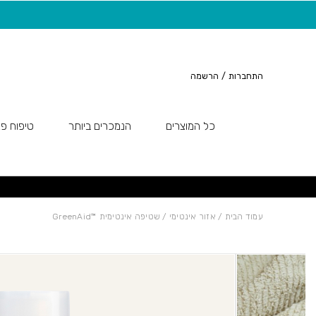
חזרה למעלה
Skip to Conten
משלוח חינם בקנייה מעל 149 ש"ח
התחברות
/
הרשמה
כל המוצרים
הנמכרים ביותר
טיפוח פנ
עמוד הבית
/
אזור אינטימי
/ שטיפה אינטימית ™GreenAid