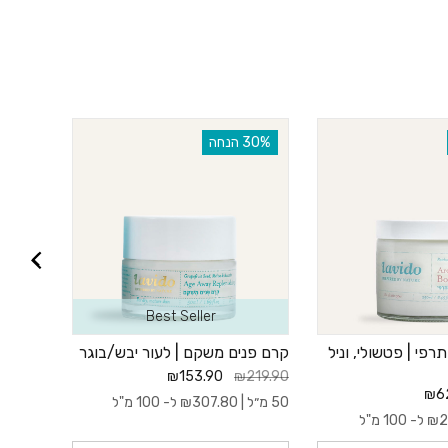
‫30% הנחה
‫30% הנחה
Best Seller
רפי | פטשולי, וניל
קרם פנים משקם | לעור יבש/בוגר
קרם גוף
250 מ”ל
₪153.90
₪219.90
₪89.90
₪6
50 מ״ל |
307.80
₪
ל- 100 מ"ל
2
₪
ל- 100 מ"ל
250 מ״ל |