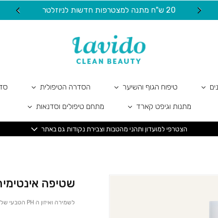
כמות שטיפה אינטימית ™GreenAid
20 ש"ח מתנה למצטרפות חדשות לניוזלטר
ים
טיפוח הגוף והשיער
הסדרה הטיפולית
סדר
מתנות וגיפט קארד
מתחם טיפולים וסדנאות
הצטרפי למועדון ותהני מהטבות וצבירת נקודות גם באתר
שטיפה אינטימית ™nAid
לשמירה ואיזון ה PH הטבעי של עורך