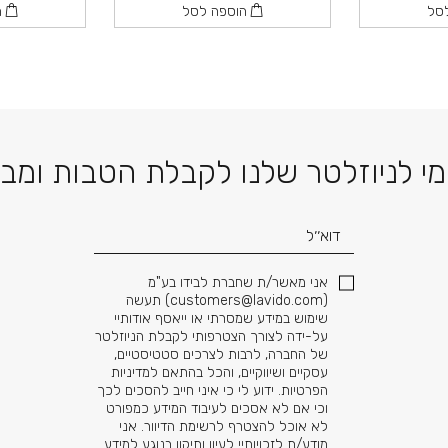
סל
הוספה לסל
ה
דוא׳׳ל
י לניוזלטר שלנו לקבלת הטבות ומב
אני מאשר/ת שחברת לבידו בע"מ
(
customers@lavido.com
) תעשה
שימוש במידע שמסרתי או ייאסף אודותיי
על-ידה לצורך הצטרפותי לקבלת הניוזלטר
של החברה, לרבות לצרכים סטטיסטיים,
עסקיים ושיווקיים, והכל בהתאם למדיניות
הפרטיות. ידוע לי כי איני חייב להסכים לכך
וכי אם לא אסכים לעיבוד המידע כמפורט
לא אוכל להצטרף לרשימת הדיוור. אני
מודע/ת לזכויותיי לעיון ותיקון בנוגע למידע.