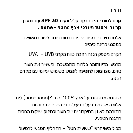
תיאור
קרם לחות יומי
במרקם קליל ונעים
SPF 30
עם מסנן
קרינה 100%
מינרלי
אבץ None – Nano .
אלטרנטיבה טבעית, עדינה ובטוחה יותר לעור בהשוואה
למסנני קרינה כימיים.
הקרם מספק הגנה רחבת טווח מקרני UVA + UVB
מרגיע, מזין ותומך בלחות מתמשכת, ומשאיר את העור
נעים, מוגן ומוכן לחשיפה לשמש בשימוש יומיומי עם מקדם
הגנה.
הנוסחה מבוססת על אבץ 100% מינרלי (non-nano) לצד
אלוורה אורגנית בעלת פעילות פרה-ביוטית מוכחת,
התורמת לאיזון המיקרוביום של העור ולחיזוק ושיקום מחסום
ההגנה הטבעי.
מכיל מיצוי זרעי “שעועית הטל” – התחליף הטבעי לרטינול