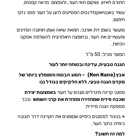
התורם לאיזון ושיקום תאי העור, ולצמצום מראה קמטים.
עשיר באנטיאוקסידנטים המסייעים להגן על העור מפני נזקי
חימצון.
מועשר בשמן זית אורגני, חמאת שיאה ושמן חוחובה המזינים
ומעשירים את העור, ובחומצה היאלורונית להשלמת אפקט
הלחות.
המוצר מכיל: 50 מ”ל
הגנה טבעית, עדינה ובטוחה יותר לעור
אבץ (Non Nano)
– הסוג הבטוח והמומלץ ביותר של
מקדם הגנה טבעי, ללא חלקיקים בגודל ננו
מסנני קרינה מינרליים מגִנים על העור
באמצעות יצירת
שכבה פיזית שמחזירה ומפזרת את קרני השמש
ובכך
מספקת הגנה מיידית
=
בניגוד למסננים כימיים שסופגים את הקרינה דרך תגובה
כימית בתוך העור.
למה זה חשוב
?