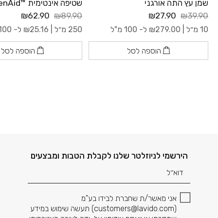
שמן עץ התה אורגני
שטיפה אינטימית ™GreenAid
₪62.90
₪89.90
₪27.90
₪39.90
10 מ״ל |
279.00
₪
ל- 100 מ"ל
250 מ״ל |
25.16
₪
ל- 100 מ"ל
הוספה לסל
הוספה לסל
דוא׳׳ל
הירשמי לניוזלטר שלנו לקבלת הטבות ומבצעים
אני מאשר/ת שחברת לבידו בע"מ
(
customers@lavido.com
) תעשה שימוש במידע