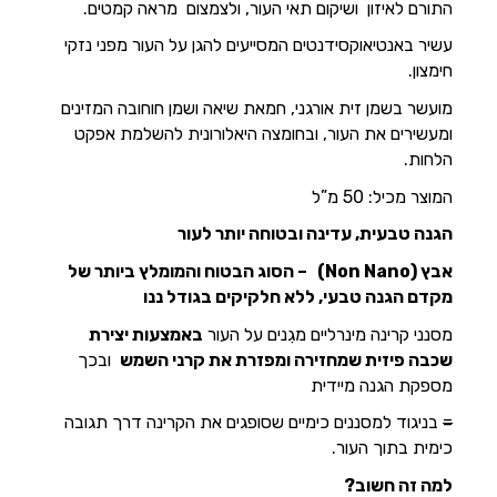
התורם לאיזון ושיקום תאי העור, ולצמצום מראה קמטים.
עשיר באנטיאוקסידנטים המסייעים להגן על העור מפני נזקי
חימצון.
מועשר בשמן זית אורגני, חמאת שיאה ושמן חוחובה המזינים
ומעשירים את העור, ובחומצה היאלורונית להשלמת אפקט
הלחות.
המוצר מכיל: 50 מ”ל
הגנה טבעית, עדינה ובטוחה יותר לעור
אבץ (Non Nano)
– הסוג הבטוח והמומלץ ביותר של
מקדם הגנה טבעי, ללא חלקיקים בגודל ננו
מסנני קרינה מינרליים מגִנים על העור
באמצעות יצירת
שכבה פיזית שמחזירה ומפזרת את קרני השמש
ובכך
מספקת הגנה מיידית
=
בניגוד למסננים כימיים שסופגים את הקרינה דרך תגובה
כימית בתוך העור.
למה זה חשוב
?