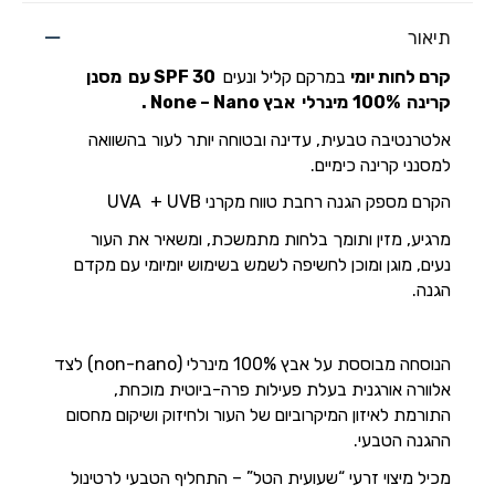
תיאור
קרם לחות יומי
במרקם קליל ונעים
SPF 30
עם מסנן
קרינה 100%
מינרלי
אבץ None – Nano .
אלטרנטיבה טבעית, עדינה ובטוחה יותר לעור בהשוואה
למסנני קרינה כימיים.
הקרם מספק הגנה רחבת טווח מקרני UVA + UVB
מרגיע, מזין ותומך בלחות מתמשכת, ומשאיר את העור
נעים, מוגן ומוכן לחשיפה לשמש בשימוש יומיומי עם מקדם
הגנה.
הנוסחה מבוססת על אבץ 100% מינרלי (non-nano) לצד
אלוורה אורגנית בעלת פעילות פרה-ביוטית מוכחת,
התורמת לאיזון המיקרוביום של העור ולחיזוק ושיקום מחסום
ההגנה הטבעי.
מכיל מיצוי זרעי “שעועית הטל” – התחליף הטבעי לרטינול