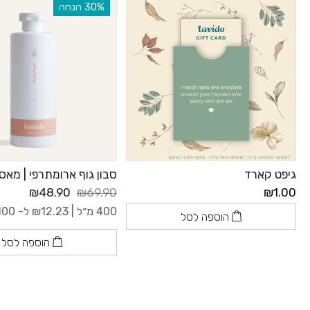
‫30% הנחה
גיפט קארד
סבון גוף ארומתרפי | מאס
₪48.90
₪69.90
₪1.00
400 מ״ל |
12.23
₪
ל- 100 מ"ל
הוספה לסל
הוספה לסל