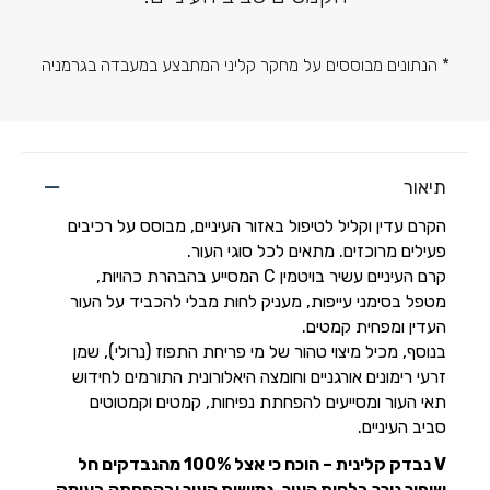
* הנתונים מבוססים על מחקר קליני המתבצע במעבדה בגרמניה
תיאור
הקרם עדין וקליל לטיפול באזור העיניים, מבוסס על רכיבים
פעילים מרוכזים. מתאים לכל סוגי העור.
קרם העיניים עשיר בויטמין C המסייע בהבהרת כהויות,
מטפל בסימני עייפות, מעניק לחות מבלי להכביד על העור
העדין ומפחית קמטים.
בנוסף, מכיל מיצוי טהור של מי פריחת התפוז (נרולי), שמן
זרעי רימונים אורגניים וחומצה היאלורונית התורמים לחידוש
תאי העור ומסייעים להפחתת נפיחות, קמטים וקמטוטים
סביב העיניים.
V נבדק קלינית – הוכח כי אצל 100% מהנבדקים חל
שיפור ניכר בלחות העור, גמישות העור ובהפחתה בעומק