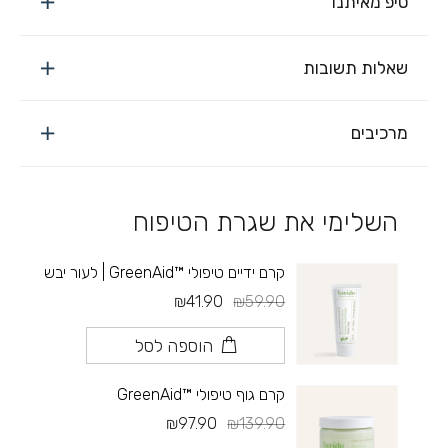
טיפ מאיתנו
שאלות תשובות
מרכיבים
השלימי את שגרת הטיפוח
קרם ידיים טיפולי ™GreenAid | לעור יבש
₪41.90
₪59.90
הוספה לסל
קרם גוף טיפולי ™GreenAid
₪97.90
₪139.90