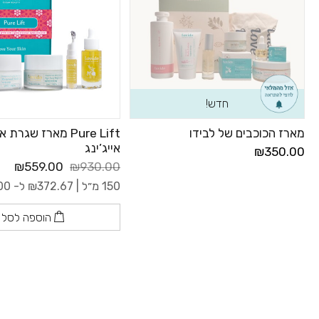
חדש!
מארז הכוכבים של לבידו
Pure Lift מארז שגרת 
אייג’ינג
₪350.00
₪559.00
₪930.00
150 מ״ל |
372.67
₪
ל- 100 מ"ל
הוספה לסל