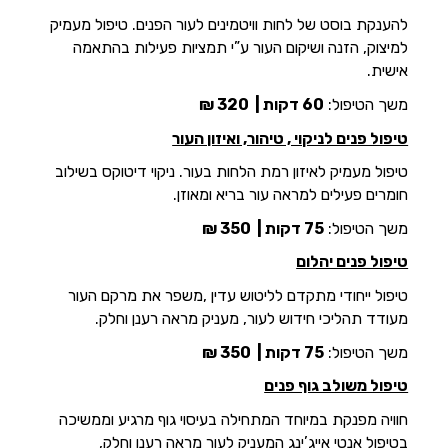
להענקת בוסט של לחות וויטמינים לעור הפנים. טיפול מעמיק
למיצוק, הזנה ושיקום העור ע”י תמציות פעילות בהתאמה
אישית.
משך הטיפול:
60 דקות |
320 ₪
טיפול פנים לניקוי , טיהור, ואיזון העור
טיפול מעמיק לאיזון רמת הלחות בעור. ניקוי דיטוקס בשילוב
חומרים פעילים למראה עור בריא ומאוזן.
משך הטיפול:
75 דקות |
350 ₪
טיפול פנים יהלום
טיפול ייחודי מתקדם לליטוש עדין ,משפר את מרקם העור
מעודד תהליכי חידוש לעור, מעניק מראה רענן וחלק.
משך הטיפול:
75 דקות |
350 ₪
טיפול משולב גוף פנים
חוויה מפנקת במיוחד המתחילה בעיסוי גוף מרגיע וממשיכה
בטיפול אנטי אייג’ינג המעניק לעור מראה רענן וחלק,