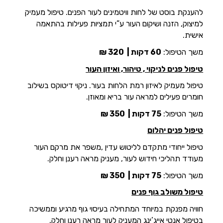
להענקת בוסט של לחות וויטמינים לעור הפנים. טיפול מעמיק
למיצוק, הזנה ושיקום העור ע”י תמציות פעילות בהתאמה
אישית.
משך הטיפול:
60 דקות |
320 ₪
טיפול פנים לניקוי , טיהור, ואיזון העור
טיפול מעמיק לאיזון רמת הלחות בעור. ניקוי דיטוקס בשילוב
חומרים פעילים למראה עור בריא ומאוזן.
משך הטיפול:
75 דקות |
350 ₪
טיפול פנים יהלום
טיפול ייחודי מתקדם לליטוש עדין ,משפר את מרקם העור
מעודד תהליכי חידוש לעור, מעניק מראה רענן וחלק.
משך הטיפול:
75 דקות |
350 ₪
טיפול משולב גוף פנים
חוויה מפנקת במיוחד המתחילה בעיסוי גוף מרגיע וממשיכה
בטיפול אנטי אייג’ינג המעניק לעור מראה רענן וחלק,