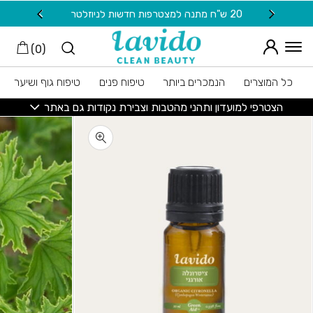
חזרה למעלה
Skip to Conten
20 ש"ח מתנה למצטרפות חדשות לניוזלטר
משלוח
)
0
(
כל המוצרים
הנמכרים ביותר
טיפוח פנים
טיפוח גוף ושיער
הצטרפי למועדון ותהני מהטבות וצבירת נקודות גם באתר