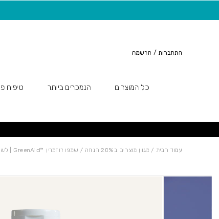
חזרה למעלה
Skip to Conten
משלוח חינם בקנייה מעל 149 ש"ח
התחברות
/
הרשמה
כל המוצרים
הנמכרים ביותר
טיפוח פנ
עמוד הבית
/
מגוון מוצרים ב 20% הנחה
/ שמפו רוזמרין ™GreenAid | לשיער רגיל /שמן