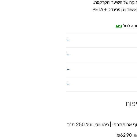
עמוקה של השיער והקרקפת
.
אישור ויגן פרינדלי +
PETA
ותה לסל
כאן
פוח
ארומתרפי | פטשולי, וניל 250 מ"ל
₪62.90
₪