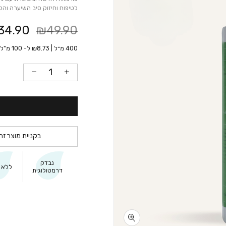
לטיפוח וחיזוק סיב השיערה וה
34.90
₪49.90
400 מ״ל |
8.73
₪
ל- 100 מ"ל
בקניית מוצר זה
נבדק
ללא ג
דרמטולוגית