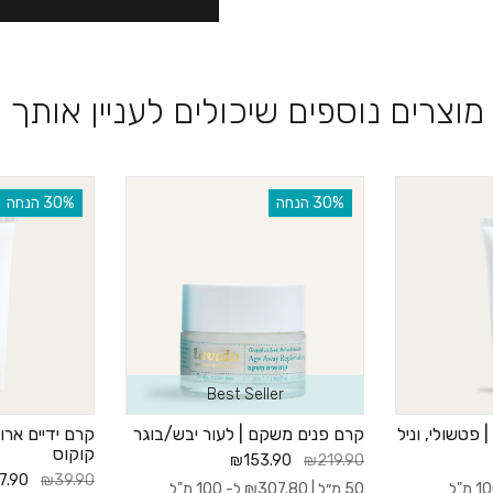
מוצרים נוספים שיכולים לעניין אותך
‫30% הנחה
‫30% הנחה
Best Seller
 פטשולי, וניל
קרם פנים משקם | לעור יבש/בוגר
קרם ידיים ארו
קוקוס
₪153.90
₪219.90
7.90
₪39.90
50 מ״ל |
307.80
₪
ל- 100 מ"ל