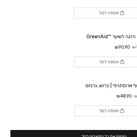
הוספה לסל
ה לשיער ™GreenAid
₪90.90
₪1
הוספה לסל
וף ארומתרפי | ברוש, גרניום
₪48.90
₪
הוספה לסל
הוסיפי את כל המוצרים לסל