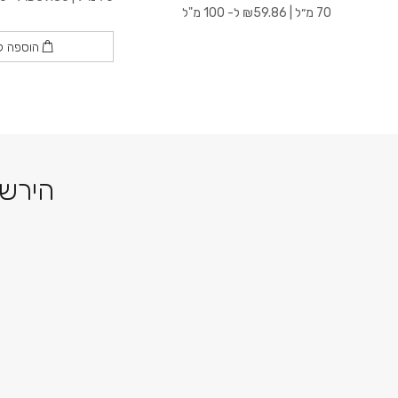
70 מ״ל |
59.86
₪
ל- 100 מ"ל
הוספה ל
הירשמ