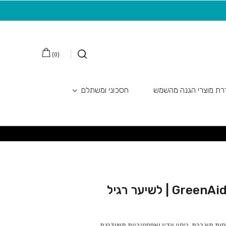
משלוח חינם בקנייה מעל 149 ש"ח
20 ש"ח מתנה למצטרפות חדשות לניוזלטר
)
0
(
ת מוצרי הגנה מהשמש
חסכוני ומשתלם
שמפו רוזמרין ™GreenAid | לשיער רגיל
ות מוגברת, ניקוי עדין ואפקטיביות משודרגת
.