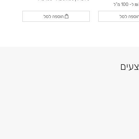
₪
ל- 100 מ"ל
120 מ״ל |
וספה לסל
הוספה לסל
צעים