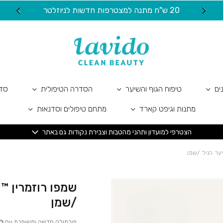
כמות שמפו רוזמרין ™GreenAid | לשיער רגיל /שמן
20 ש"ח מתנה למצטרפות חדשות לניוזלטר
ים
טיפוח הגוף והשיער
הסדרה הטיפולית
סדר
מתנות וגיפט קארד
מתחם טיפולים וסדנאות
הצטרפי למועדון ותהני מהטבות וצבירת נקודות גם באתר
/שמן
פורמולה חדשה ומשופרת עם
לח