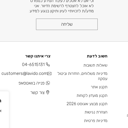
וכי אם לא אסכים לעיבוד המידע כמפורט
לא אוכל להצטרף לרשימת הדיוור. אני
מודע/ת לזכויותיי לעיון ותיקון בנוגע למידע.
שליחה
חשוב לדעת
צרי איתנו קשר
04-6515131
שאלות תשובות
customers@lavido.com
מדיניות משלוחים, החזרות וביטול
עסקה
פנייה בוואטסאפ
תקנון אתר
צור קשר
תקנון מועדון לקוחות
ה
תקנון מבצע אוגוסט 2026
אנו
הצהרת נגישות
מדיניות פרטיות