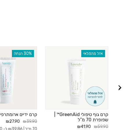
אזל מהמלאי
‫30% הנחה
קרם גוף טיפולי GreenAid™ |
קרם ידיים ארומתרפי |
שפופרת 70 מ”ל
₪27.90
₪39.90
₪41.90
₪59.90
70 מ״ל |
39.86
₪
ל- 100 מ"ל