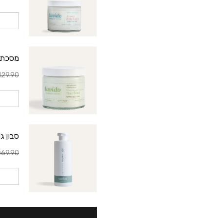
מסכת הזנ
29.90
סבון ג
69.90