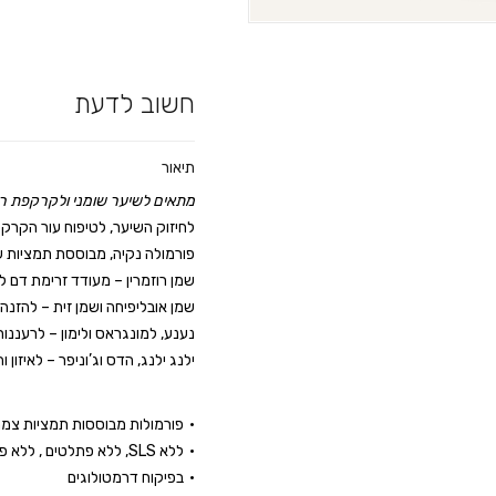
חשוב לדעת
תיאור
מתאים לשיער שומני ולקרקפת ר
לחיזוק השיער, לטיפוח עור הקרק
פורמולה נקיה, מבוססת תמציות ש
שמן רוזמרין – מעודד זרימת דם ל
שמן אובליפיחה ושמן זית – להזנה
נענע, למונגראס ולימון – לרעננות
ילנג ילנג, הדס וג’וניפר – לאיזון ו
פורמולות מבוססות תמציות צמחי
ללא
SLS
, ללא פתלטים , ללא פ
בפיקוח דרמטולוגים