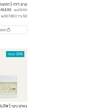
קרם לילה | למיצוק
153.90
₪219.90
50 מ״ל |
307.80
₪
ל-
הוספ
‫30% הנחה
באלם ניקוי | BRIGHT AND GLOW