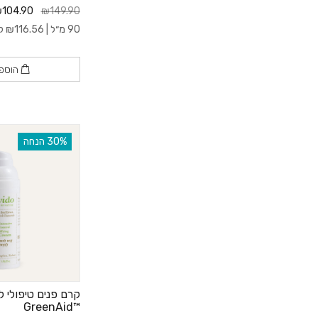
104.90
₪149.90
90 מ״ל |
116.56
₪
ל- 0
הוספ
‫30% הנחה
קרם פנים טיפולי ל
™GreenAid