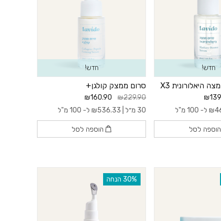
חדש!
חדש!
ה היאלורונית X3
סרום ממצק קולגן+
₪160.90
₪229.90
₪139
4
₪
ל- 100 מ"ל
30 מ״ל |
536.33
₪
ל- 100 מ"ל
וספה לסל
הוספה לסל
‫30% הנחה