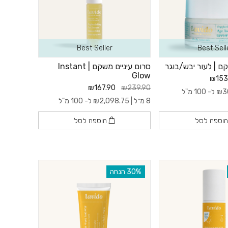
Best Seller
Best Sell
ם | לעור יבש/בוגר
סרום עיניים משקם | Instant
Glow
₪153
₪167.90
₪239.90
3
₪
ל- 100 מ"ל
8 מ״ל |
2,098.75
₪
ל- 100 מ"ל
וספה לסל
הוספה לסל
‫30% הנחה