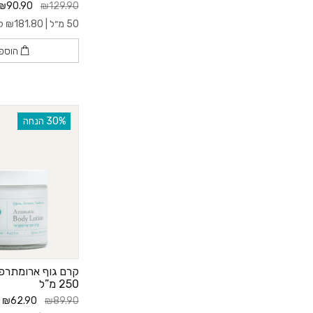
₪90.90
₪129.90
50 מ״ל |
181.80
₪
ל- 0
הוספ
‫30% הנחה
קרם גוף ארומתרפי 
250 מ”ל
₪62.90
₪89.90