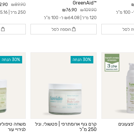
™GreenAid
2.90
₪89.90
₪
₪76.90
₪109.90
10 מ"ל
250 מ״ל |
5.16
120 מ״ל |
64.08
₪
ל- 100 מ"ל
ה לסל
הוספה לסל
ה
‫30% הנחה
‫30% הנחה
פצעונים
קרם גוף ארומתרפי | פטשולי, וניל
250 מ”ל
לגירויי עור