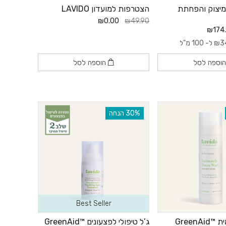
למיצוק והפחתת
הצטרפות למועדון LAVIDO
₪0.00
₪49.90
₪174
3
₪
ל- 100 מ"ל
וספה לסל
הוספה לסל
‫30% הנחה
Best Seller
GreenA
ג’ל טיפולי לפצעונים ™GreenAid