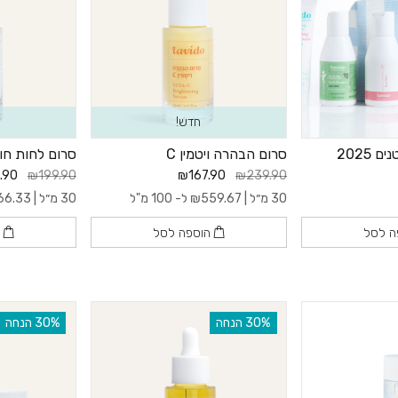
חדש!
 2025
סרום הבהרה ויטמין C
סרום לחות חומצ
.90
₪199.90
₪167.90
₪239.90
30 מ״ל |
559.67
₪
ל- 100 מ"ל
30 מ״ל |
66.33
ה לסל
הוספה לסל
ה
‫30% הנחה
‫30% הנחה