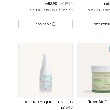
₪83.90
₪119.90
₪6
2
₪
ל- 100 מ"ל
30 מ״ל |
279.67
₪
ל- 100 מ"ל
וספה לסל
הוספה לסל
משחה טיפולית ™GreenAid |
גודל מיוחד | סבון גוף פשטולי וניל
₪15.90