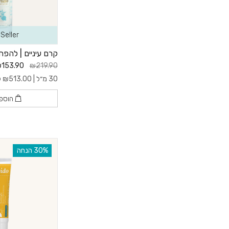
Seller
קרם עיניים | להפ
153.90
₪219.90
30 מ״ל |
513.00
₪
ל- 
הוספ
‫30% הנחה