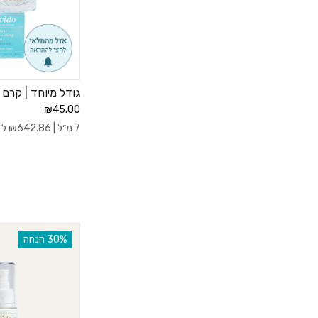
גודל מיוחד | קרם
₪45.00
7 מ״ל |
642.86
₪
ל- 100
‫30% הנחה