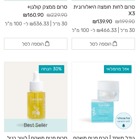
סרום לחות חומצה היאלורונית
סרום ממצק קולגן+
X3
₪160.90
₪229.90
₪139.90
₪199.90
30 מ״ל |
536.33
₪
ל- 100 מ"ל
30 מ״ל |
466.33
₪
ל- 100 מ"ל
הוספה לסל
הוספה לסל
אזל מהמלאי
‫30% הנחה
Best Seller
גודל מיוחד | קרם פנים משקם
סרום פנים משקם | לעור רגיל,