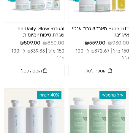
Pure Lift מארז שגרת אנטי
The Daily Glow Ritual
אייג’ינג
שגרת טיפוח יומיומית
₪509.00
₪850.00
₪559.00
₪930.00
150 מ״ל |
372.67
₪
ל- 100
150 מ״ל |
339.33
₪
ל- 100
מ"ל
מ"ל
הוספה לסל
הוספה לסל
אזל מהמלאי
‫40% הנחה