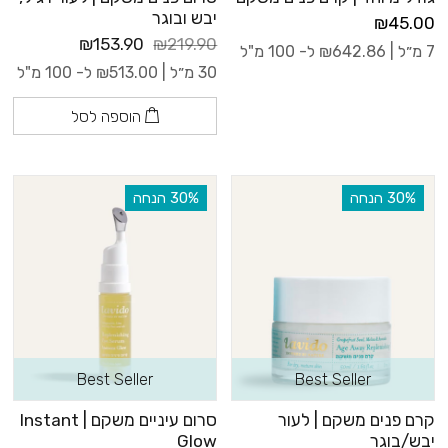
יבש ובוגר
₪45.00
₪153.90
₪219.90
7 מ״ל |
642.86
₪
ל- 100 מ"ל
30 מ״ל |
513.00
₪
ל- 100 מ"ל
הוספה לסל
‫30% הנחה
‫30% הנחה
Best Seller
Best Seller
קרם פנים משקם | לעור
סרום עיניים משקם | Instant
יבש/בוגר
Glow