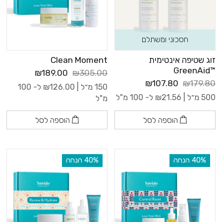
חסכוני ומשתלם
זוג שטיפה אינטימית
Clean Moment
™GreenAid
₪189.00
₪305.00
₪107.80
₪179.80
150 מ״ל |
126.00
₪
ל- 100
500 מ״ל |
21.56
₪
ל- 100 מ"ל
מ"ל
הוספה לסל
הוספה לסל
‫40% הנחה
‫40% הנחה