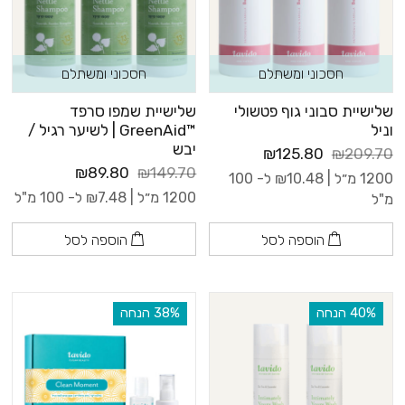
חסכוני ומשתלם
חסכוני ומשתלם
שלישיית סבוני גוף פטשולי
שלישיית שמפו סרפד
וניל
™GreenAid | לשיער רגיל /
יבש
₪125.80
₪209.70
₪89.80
₪149.70
1200 מ״ל |
10.48
₪
ל- 100
1200 מ״ל |
7.48
₪
ל- 100 מ"ל
מ"ל
הוספה לסל
הוספה לסל
‫40% הנחה
‫38% הנחה