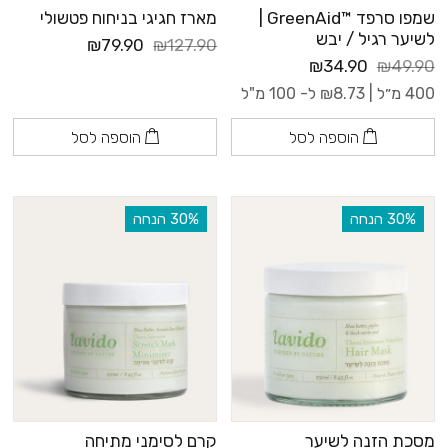
שמפו סרפד ™GreenAid |
מארז חגיגי בניחוח פטשולי
לשיער רגיל / יבש
₪79.90
₪127.90
₪34.90
₪49.90
400 מ״ל |
8.73
₪
ל- 100 מ"ל
הוספה לסל
הוספה לסל
‫30% הנחה
‫30% הנחה
מסכת הזנה לשיער
קרם לסימני מתיחה