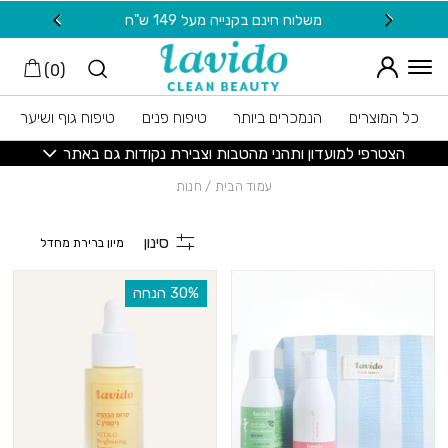
חזרה למעלה
Skip to Conten
משלוח חינם בקנייה מעל 149 ש"ח
20 ש"ח מתנה למצטרפות חדשות לניוזלטר
)
0
(
כל המוצרים
הנמכרים ביותר
טיפוח פנים
טיפוח גוף ושיער
הצטרפי למועדון ותהני מהטבות וצבירת נקודות גם באתר
עמוד הבית
/ חנות
סינון
‫30% הנחה