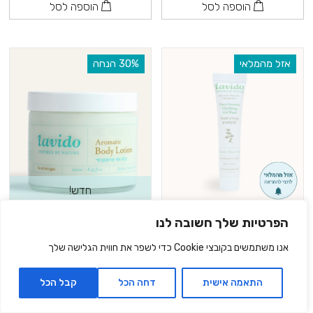
הוספה לסל
הוספה לסל
אזל מהמלאי
‫30% הנחה
חדש!
גודל מיוחד | תרחיץ טיפולי
קרם גוף ארומתרפי | ילנג
הפרטיות שלך חשובה לנו
לפצעונים 15 מ”ל
ילנג, ברגמוט וחמאת שיאה
250 מ”ל
אנו משתמשים בקובצי Cookie כדי לשפר את חווית הגלישה שלך
₪29.90
₪62.90
₪89.90
15 מ״ל |
199.33
₪
ל- 100 מ"ל
התאמה אישית
דחה הכל
קבל הכל
250 מ״ל |
25.16
₪
ל- 100 מ"ל