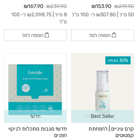
₪167.90
₪239.90
₪153.90
₪219.90
50 מ״ל |
307.80
₪
ל- 100 מ"ל
8 מ״ל |
2,098.75
₪
ל- 100
מ"ל
הוספה לסל
הוספה לסל
‫30% הנחה
Best Seller
חדש!
קרם עיניים | להפחתת
חדש! מגבות מתכלות לניקוי
קמטוטים
הפנים