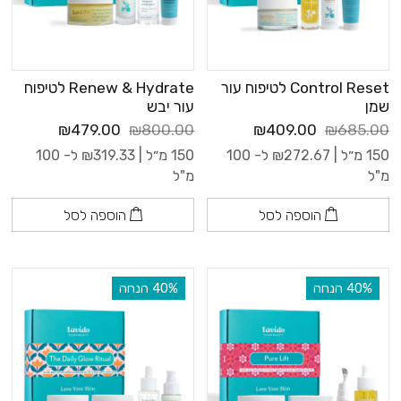
Control Reset לטיפוח עור
Renew & Hydrate לטיפוח
שמן
עור יבש
₪479.00
₪800.00
₪409.00
₪685.00
150 מ״ל |
272.67
₪
ל- 100
150 מ״ל |
319.33
₪
ל- 100
מ"ל
מ"ל
הוספה לסל
הוספה לסל
‫40% הנחה
‫40% הנחה