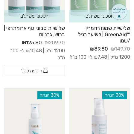
חסכוני ומשתלם
חסכוני ומשתלם
שלישיית שמפו רוזמרין
שלישיית סבוני גוף ארומתרפי |
™GreenAid | לשיער רגיל
ברוש, גרניום
/שמן
₪125.80
₪209.70
₪89.80
₪149.70
1200 מ״ל |
10.48
₪
ל- 100
1200 מ״ל |
7.48
₪
ל- 100 מ"ל
מ"ל
הוספה לסל
‫30% הנחה
‫30% הנחה