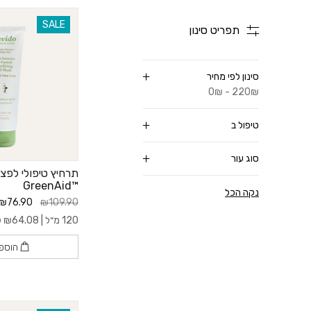
SALE
תפריט סינון
סינון לפי מחיר
0₪ - 220₪
טיפול ב
סוג עור
תרחיץ טיפולי לפצע
™GreenAid
נקה הכל
₪76.90
₪109.90
120 מ״ל |
64.08
₪
ל- 
הוספ