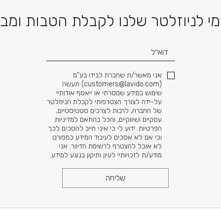
דוא׳׳ל
י לניוזלטר שלנו לקבלת הטבות ומב
אני מאשר/ת שחברת לבידו בע"מ
(
customers@lavido.com
) תעשה
שימוש במידע שמסרתי או ייאסף אודותיי
על-ידה לצורך הצטרפותי לקבלת הניוזלטר
של החברה, לרבות לצרכים סטטיסטיים,
עסקיים ושיווקיים, והכל בהתאם למדיניות
הפרטיות. ידוע לי כי איני חייב להסכים לכך
וכי אם לא אסכים לעיבוד המידע כמפורט
לא אוכל להצטרף לרשימת הדיוור. אני
מודע/ת לזכויותיי לעיון ותיקון בנוגע למידע.
שליחה