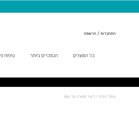
חזרה למעלה
Skip to Conten
משלוח חינם בקנייה מעל 149 ש"ח
התחברות
/
הרשמה
כל המוצרים
הנמכרים ביותר
טיפוח פנ
עמוד הבית
/ לעור מעורב עד שמן