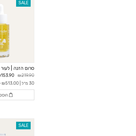
SALE
סרום הזנה | לעור
153.90
₪219.90
30 מ״ל |
513.00
₪
ל- 
הוספ
SALE