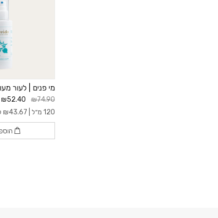
מי פנים | לעור מע
₪52.40
₪74.90
120 מ״ל |
43.67
₪
ל- 
הוספ