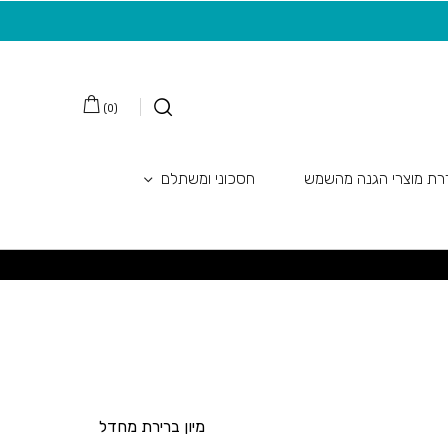
משלוח חינם בקנייה מעל 149 ש"ח
20 ש"ח מתנה למצטרפות חדשות לניוזלטר
)
0
(
ת מוצרי הגנה מהשמש
חסכוני ומשתלם