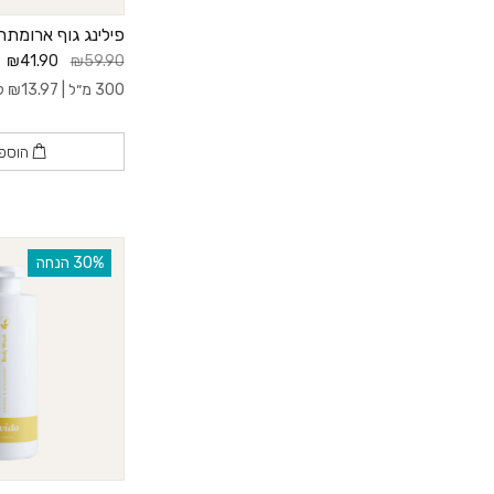
פילינג גוף ארומתרפ
₪41.90
₪59.90
300 מ״ל |
13.97
₪
ל- 0
הוספ
‫30% הנחה