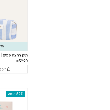
חדש
תיק רחצה פסים |
₪39.90
הוספ
‫52% הנחה