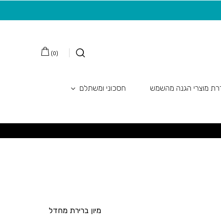
משלוח חינם בקנייה מעל 149 ש"ח
20 ש"ח מתנה למצטרפות חדשות לניוזלטר
)
0
(
ת מוצרי הגנה מהשמש
חסכוני ומשתלם