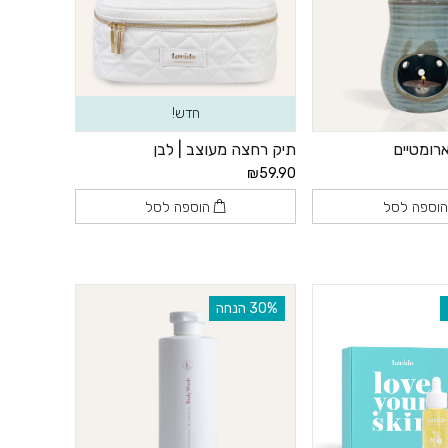
חדש!
רומטיים
תיק רחצה מעוצב | לבן
₪59.90
וספה לסל
הוספה לסל
‫30% הנחה