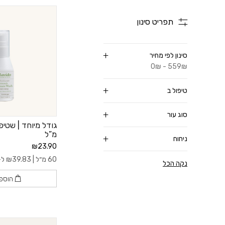
תפריט סינון
סינון לפי מחיר
0₪ - 559₪
טיפול ב
סוג עור
מ”ל
ניחוח
₪23.90
60 מ״ל |
39.83
₪
ל- 100
נקה הכל
הוספ