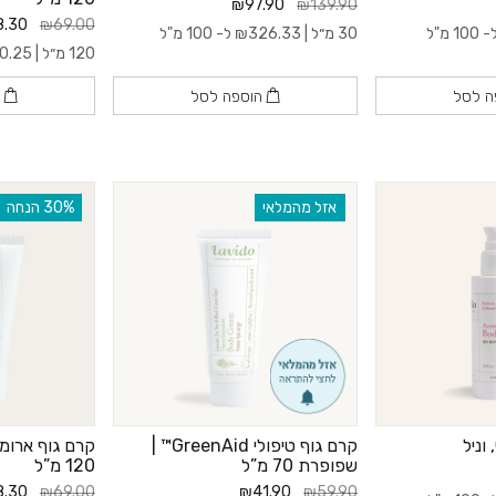
₪97.90
₪139.90
.30
₪69.00
100 מ"ל
30 מ״ל |
326.33
₪
ל- 100 מ"ל
120 מ״ל |
0.25
ה לסל
הוספה לסל
ה
אזל מהמלאי
‫30% הנחה
וניל
קרם גוף טיפולי GreenAid™ |
קרם גוף ארומת
שפופרת 70 מ”ל
120 מ”ל
.30
₪69.00
₪41.90
₪59.90