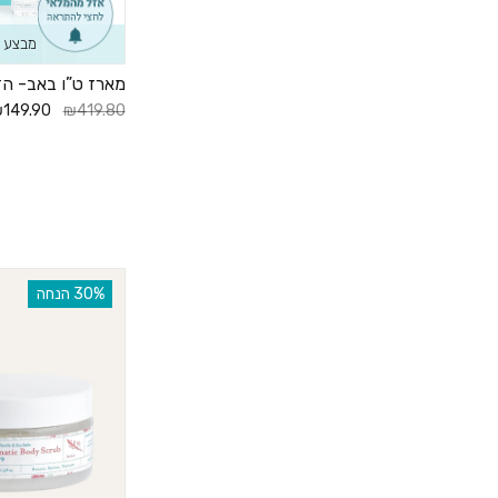
מבצע מ
מארז ט”ו באב- הז
149.90
₪419.80
‫30% הנחה