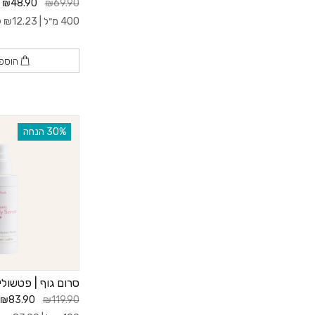
₪48.90
₪69.90
400 מ״ל |
12.23
₪
ל- 
הוספ
‫30% הנחה
סרום גוף | פטשולי, 
₪83.90
₪119.90