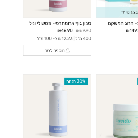
צע מיוחד
- הזוג המשקם
סבון גוף ארומתרפי- פטשולי וניל
₪48.90
₪69.90
₪149
400 מ״ל |
12.23
₪
ל- 100 מ"ל
הוספה לסל
‫30% הנחה