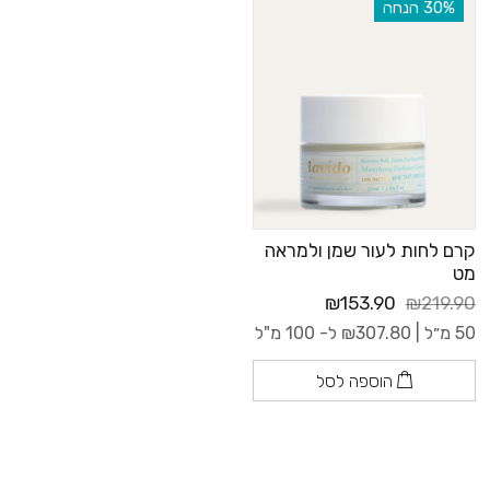
‫30% הנחה
קרם לחות לעור שמן ולמראה
מט
₪153.90
₪219.90
50 מ״ל |
307.80
₪
ל- 100 מ"ל
הוספה לסל