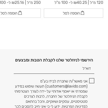
120 מ״ל |
40.25
₪
ל- 100 מ"ל
250 מ״ל |
25.16
₪
ל- 100 מ"ל
הוספה לסל
הוספה לסל
דוא׳׳ל
הירשמי לניוזלטר שלנו לקבלת הטבות ומבצעים
אני מאשר/ת שחברת לבידו בע"מ
(
customers@lavido.com
) תעשה שימוש במידע
שמסרתי או ייאסף אודותיי על-ידה לצורך הצטרפותי
לקבלת הניוזלטר של החברה, לרבות לצרכים
סטטיסטיים, עסקיים ושיווקיים, והכל בהתאם
למדיניות הפרטיות. ידוע לי כי איני חייב להסכים לכך