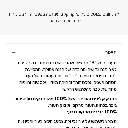
* הנתונים מבוססים על מחקר קליני שנעשה במעבדה דרמטולוגית
בלתי תלויה בגרמניה
תיאור
תערובת של 18 תמציות שמנים אורגניים טהורים המספקת
לעור מנה גדושה ומרוכזת של הזנה עמוקה, המסייעת
להולכת ויטמינים ומינרלים לשכבות העמוקות של העור.
הסרום מעניק אפקט זוהר ומתיחה מיידי, אלסטיות וחיוניות
מחודשת כבר מהשימוש הראשון.
נבדק קלינית והוכח כי אצל 100% מהנבדקים חל שיפור
ניכר בלחות העור, מרקם ומיצוק העור.
100% רכיבים ממקור טבעי
מומלץ לשימוש על עור נקי ולח, נספג היטב בעור ומכין אותו
לספיגה מיטבית של קרם לחות.