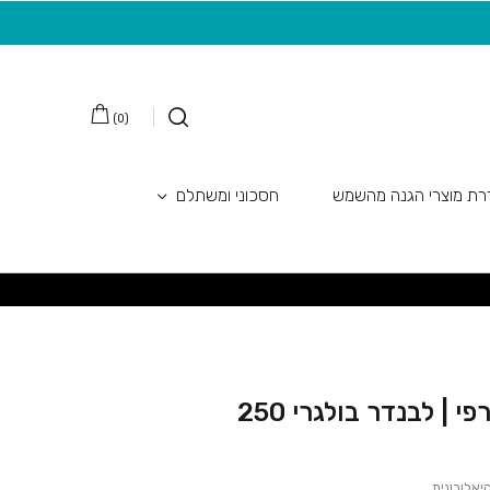
רי 250 מ"ל
משלוח חינם בקנייה מעל 149 ש"ח
20 ש"ח מתנה למצטרפות חדשות לניוזלטר
)
0
(
ת מוצרי הגנה מהשמש
חסכוני ומשתלם
קרם גוף ארומתרפי | לבנדר בולגרי 250
אלורונית.