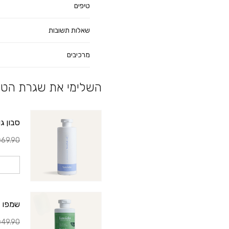
טיפים
שאלות תשובות
מרכיבים
השלימי את שגרת הטי
סבון ג
69.90
שמפו סרפד ™eenAid
49.90