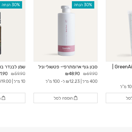
‫30% הנחה
‫30% הנחה
קרם ידיים טיפולי ™GreenAid |
סבון גוף ארומתרפי- פטשולי וניל
שמן לבנדר בולג
1.90
₪59.90
₪48.90
₪69.90
400 מ״ל |
12.23
₪
ל- 100 מ"ל
10 מ״ל |
419.00
סל
הוספה לסל
ה