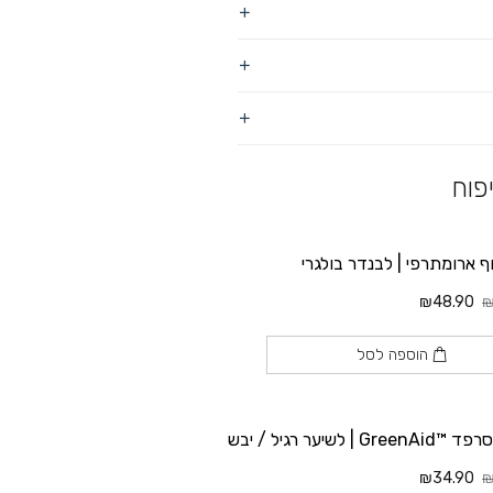
פוח
וף ארומתרפי | לבנדר בולגרי
₪48.90
₪
הוספה לסל
Gr | לשיער רגיל / יבש
₪34.90
₪