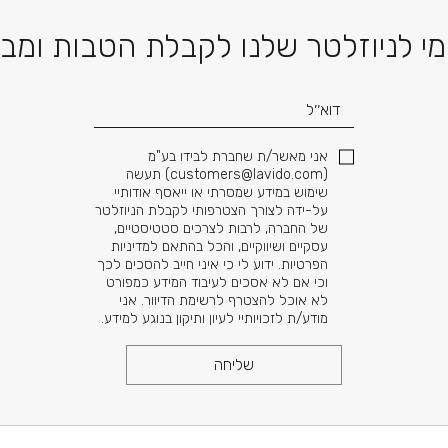
דוא׳׳ל
י לניוזלטר שלנו לקבלת הטבות ומב
אני מאשר/ת שחברת לבידו בע"מ
(
customers@lavido.com
) תעשה
שימוש במידע שמסרתי או ייאסף אודותיי
על-ידה לצורך הצטרפותי לקבלת הניוזלטר
של החברה, לרבות לצרכים סטטיסטיים,
עסקיים ושיווקיים, והכל בהתאם למדיניות
הפרטיות. ידוע לי כי איני חייב להסכים לכך
וכי אם לא אסכים לעיבוד המידע כמפורט
לא אוכל להצטרף לרשימת הדיוור. אני
מודע/ת לזכויותיי לעיון ותיקון בנוגע למידע.
שליחה