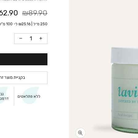
62.90
₪89.90
250 מ״ל |
25.16
₪
ל- 100 מ"ל
בקניית מוצר זה
נב
ללא פתלאטים
דרמטו