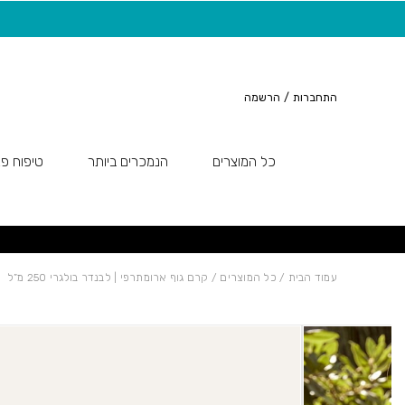
חזרה למעלה
Skip to Conten
משלוח חינם בקנייה מעל 149 ש"ח
התחברות
/
הרשמה
כל המוצרים
הנמכרים ביותר
טיפוח פנ
עמוד הבית
/
כל המוצרים
/ קרם גוף ארומתרפי | לבנדר בולגרי 250 מ”ל